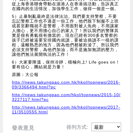
從上海香港聯會帶動在滬港人在香港搞活動，告訴真正
在國內的生活情況，加強學生工作，做得一個是一個。
5）止暴制亂最終是法律法治。我們要支持警察，不要
忘記警察工作也不過是一份工作，他們脫下制服不上班
或甚至辭職就不是警察，不用面對被人魚肉，不用讓家
人擔心，更不用擔心自己的家人了！所以我們的警隊其
實是很有勇氣很有擔當的，現在已經有300多名警察的
孩子已經被逼要安排國內就讀，要被迫插讀不一樣的課
程，遠離熟悉的地方，因為他們都被欺淩了。所以我們
必須支持警察，為他們加油，而不是施加無謂的壓力，
讓他們無法展開執法的工作！
6）大家要降溫，保持冷靜，積極向上! Life goes on！
要有信心，團結就是力量！
原圖：大公報
http://news.takungpao.com.hk/hkol/topnews/2016-
09/3366494.html?pc
http://news.takungpao.com/hkol/topnews/2015-10/
3227117.html?pc
http://news.takungpao.com.hk/hkol/topnews/2017-
11/3510555.html
排列方式:
發表意見