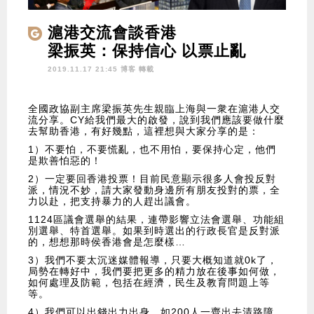
滬港交流會談香港
梁振英：保持信心 以票止亂
2019.11.17 21:45 博客
轉載
全國政協副主席梁振英先生親臨上海與一衆在滬港人交
流分享。CY給我們最大的啟發，說到我們應該要做什麼
去幫助香港，有好幾點，這裡想與大家分享的是：
1）不要怕，不要慌亂，也不用怕，要保持心定，他們
是欺善怕惡的！
2）一定要回香港投票！目前民意顯示很多人會投反對
派，情況不妙，請大家發動身邊所有朋友投對的票，全
力以赴，把支持暴力的人趕出議會。
1124區議會選舉的結果，連帶影響立法會選舉、功能組
別選舉、特首選舉。如果到時選出的行政長官是反對派
的，想想那時侯香港會是怎麼樣…
3）我們不要太沉迷媒體報導，只要大概知道就0k了，
局勢在轉好中，我們要把更多的精力放在後事如何做，
如何處理及防範，包括在經濟，民生及教育問題上等
等。
4）我們可以出錢出力出身，如200人一齊出去清路障，