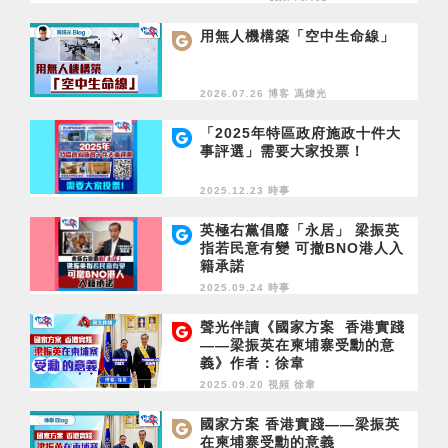
用無人機構築「空中生命線」
2026.07.26 博客
馮煒光
「2025年特區政府施政十件大
事評選」需要大家投票！
2025.12.23 時事
英極右黨倡廢「永居」 梁振英
指若民意有變 可撤BNO港人入
籍承諾
2025.09.24 時事
聲光伴讀《國家方案 香港實踐
——梁振英在柬埔寨受勳的意
義》作者：徐韋
2025.09.20 視頻
徐韋
國家方案 香港實踐——梁振英
在柬埔寨受勳的意義