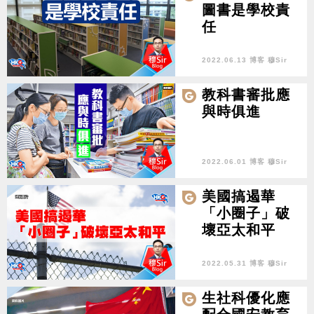
圖書是學校責
任
2022.06.13 博客 穆Sir
教科書審批應
與時俱進
2022.06.01 博客 穆Sir
美國搞遏華
「小圈子」破
壞亞太和平
2022.05.31 博客 穆Sir
生社科優化應