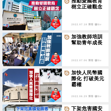
推動愛國教育
樹立正確觀念
2022.07.18 博客 穆Sir
加強教師培訓
幫助青年成長
2022.07.06 博客 穆Sir
加快人民幣國
際化 打破美元
霸權
2022.06.29 博客 穆Sir
下架危害國安