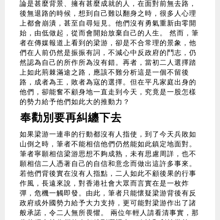
論是甚麼背景、擁有甚麼成就的人，在面對前無去路，
後無退路的時候，想到自己難以翻身之時，很多人心理
上都會崩潰，甚至自尋短見。他們沒有勇氣重新由零開
始，由低做起，從而會開始放棄自己的人生。 然而，筆
者在傳媒報道上看到的梁游，卻是不合常理的景象，他
們在人前仍然是振振有詞，不減心中反政府的鬥志，仍
然認為自己的所作所為沒有錯。再者，當初二人選擇踏
上如此荊棘滿途之路，應該不難分析這是一個不留後
路，成者為王，敗者為寇的選擇。但在平凡家庭出身的
他們，卻能奮不顧身地一直走到今天，究竟是一股怎樣
的勢力給予他們如此大的推動力？
奉勸別要再糾纏下去
如果梁游一連串的行動都沒有人指使，到了今天兵敗如
山倒之時，筆者不能相信他們仍然能如此鎮定地面對。
筆者寧願相信梁游思想不夠成熟，未有思慮周詳，也不
願相信二人憑著自己的自信和意念而做出這許多事來。
若他們背後實在沒有人指點，二人如此不顧後果的行事
作風，長遠來說，對香港社會大眾而言實在是一枚炸
彈，危機一觸即發。由此，筆者只能懷疑梁游背後有反
政府或外國勢力給予大力支持，更可能對梁游作出了諸
般承諾，令二人無所畏懼。 兩位年輕人請看清事實，那