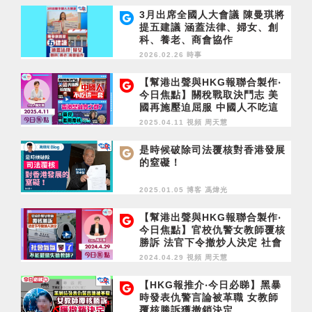
3月出席全國人大會議 陳曼琪將
提五建議 涵蓋法律、婦女、創
科、養老、商會協作
2026.02.26 時事
【幫港出聲與HKG報聯合製作‧
今日焦點】關稅戰取決鬥志 美
國再施壓迫屈服 中國人不吃這
一套 香港是誠實之都？涉霸屋
2025.04.11 視頻
周天慧
與濫用覆核可恥
是時候破除司法覆核對香港發展
的窒礙！
2025.01.05 博客
馮煒光
【幫港出聲與HKG報聯合製作‧
今日焦點】官校仇警女教師覆核
勝訴 法官下令撤炒人決定 社會
氣氛變了 不能嚴懲失德教師？
2024.04.29 視頻
周天慧
【HKG報推介‧今日必睇】黑暴
時發表仇警言論被革職 女教師
覆核勝訴獲撤銷決定