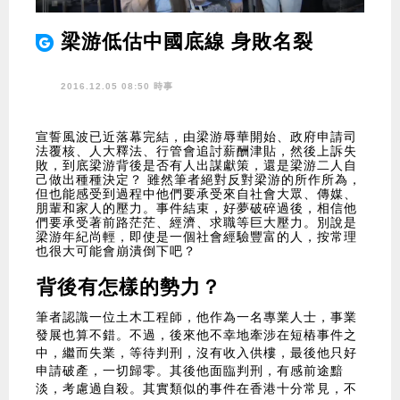
梁游低估中國底線 身敗名裂
2016.12.05 08:50 時事
宣誓風波已近落幕完結，由梁游辱華開始、政府申請司
法覆核、人大釋法、行管會追討薪酬津貼，然後上訴失
敗，到底梁游背後是否有人出謀獻策，還是梁游二人自
己做出種種決定？ 雖然筆者絕對反對梁游的所作所為，
但也能感受到過程中他們要承受來自社會大眾、傳媒、
朋輩和家人的壓力。事件結束，好夢破碎過後，相信他
們要承受著前路茫茫、經濟、求職等巨大壓力。別說是
梁游年紀尚輕，即使是一個社會經驗豐富的人，按常理
也很大可能會崩潰倒下吧？
背後有怎樣的勢力？
筆者認識一位土木工程師，他作為一名專業人士，事業
發展也算不錯。不過，後來他不幸地牽涉在短樁事件之
中，繼而失業，等待判刑，沒有收入供樓，最後他只好
申請破產，一切歸零。其後他面臨判刑，有感前途黯
淡，考慮過自殺。其實類似的事件在香港十分常見，不