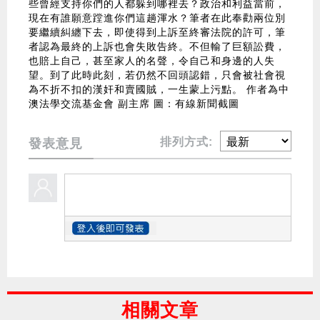
些曾經支持你們的人都躲到哪裡去？政治和利益當前，
現在有誰願意蹚進你們這趟渾水？筆者在此奉勸兩位別
要繼續糾纏下去，即使得到上訴至終審法院的許可，筆
者認為最終的上訴也會失敗告終。不但輸了巨額訟費，
也賠上自己，甚至家人的名聲，令自己和身邊的人失
望。到了此時此刻，若仍然不回頭認錯，只會被社會視
為不折不扣的漢奸和賣國賊，一生蒙上污點。 作者為中
澳法學交流基金會 副主席 圖：有線新聞截圖
排列方式:
發表意見
相關文章