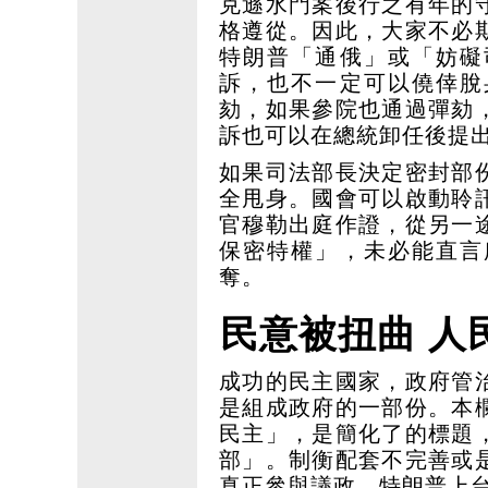
克遜水門案後行之有年的
格遵從。因此，大家不必
特朗普「通俄」或「妨礙
訴，也不一定可以僥倖脫
劾，如果參院也通過彈劾
訴也可以在總統卸任後提
如果司法部長決定密封部
全甩身。國會可以啟動聆
官穆勒出庭作證，從另一
保密特權」，未必能直言
奪。
民意被扭曲 人
成功的民主國家，政府管
是組成政府的一部份。本
民主」，是簡化了的標題
部」。制衡配套不完善或
真正參與議政，特朗普上