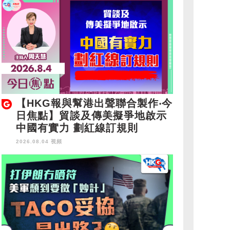
【HKG報與幫港出聲聯合製作‧今
日焦點】貿談及傳美擬爭地啟示
中國有實力 劃紅線訂規則
2026.08.04 視頻