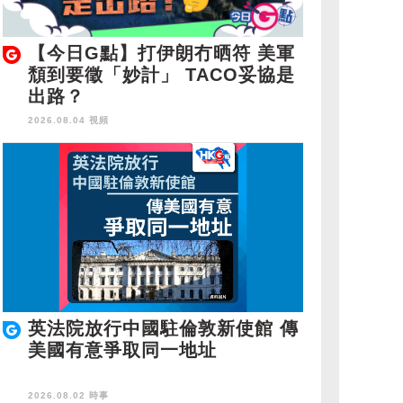
【今日G點】打伊朗冇晒符 美軍
頹到要徵「妙計」 TACO妥協是
出路？
2026.08.04 視頻
英法院放行中國駐倫敦新使館 傳
美國有意爭取同一地址
2026.08.02 時事