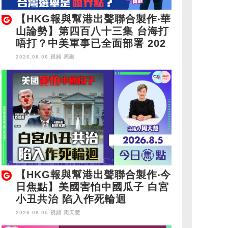
【HKG報與幫港出聲聯合製作‧華
山論勢】第四百八十三集 台海打
唔打？中美軍事已全面部署 202
8年1月台灣選舉是臨界點？
2026.08.06 視頻
周融
【HKG報與幫港出聲聯合製作‧今
日焦點】美國害怕中國瓜子 白宮
小丑共治 陷入作死輪迴
2026.08.05 視頻
周天慧