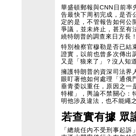
華盛頓郵報與CNN日前
告最快下周初完成，是否
定的是，不管報告如何公
爭議，並未終止，甚至有
繞特朗普的調查來日方長
特別檢察官穆勒是否已結束
證實，以前也曾多次傳出
又是「狼來了」？沒人知
擁護特朗普的資深司法界
眼盯著他如何處理「通俄
垂青委以重任，原因之一
特權」，輿論不禁關心：
明他涉及違法，也不能繩
若查實有據 眾
「總統任內不受刑事起訴