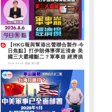
【HKG報與幫港出聲聯合製作‧今
日焦點】打伊朗傳導彈近清倉 美
國三大霸權斷二？軍事崩 經濟損
2026.08.06 視頻
周天慧