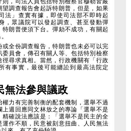
守則，司法人員包括特別檢察官穆勒皆嚴
期望調查報告會起訴特朗普，但是，如果
司法」查實有據，即使司法部不即時起
身，眾議院可以發起調查、甚至發動彈
，特朗普便須下台。彈劾不成功，有關起
出。
份或全份調查報告，特朗普也未必可以完
訊委員會，傳召有關人等、包括特別檢察
途徑尋求真相。當然，行政機關有「行政
所有事實，最後可能纏訟到最高法院定
民無法參與議政
治權力有完善制衡的配套機制，選舉不過
欄上週回應同文林放之的專論「選舉不是
，精確說法應該是：「選舉不是民主的全
是運作不順，民意被刻意扭曲、人民無法
台以來，有了充份驗證。