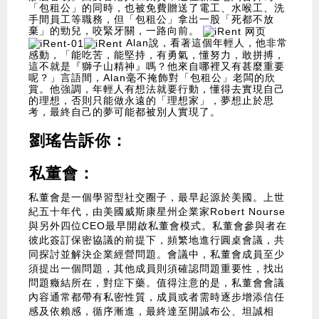
「包租公」的同時，也被免費贈送了電工、水喉工、洗
手間員工等職務，但「包租公」拿出一股「死都不放
棄」的勁兒，咬緊牙關，一路向前。
Alan說，看著這個年輕人，他非常
感動，「能吃苦，能堅持，有勇氣，懂努力，敢拼搏，
這不就是『獅子山精神』嗎？他來自哪裡又有甚麼重要
呢？」言語間，Alan毫不掩飾對「包租公」老闆的欣
賞。他強調，年輕人有想法就要行動，懂得去實現自己
的理想，否則只能做永遠的「理想家」，夢想止於思
考，最終自己的夢可能都被別人實現了。
劉瑤告訴你：
私董會：
私董會是一個學習型社交圈子，最早起源於美國。上世
紀五十年代，由美國威斯康星州企業家Robert Nourse
與另外四位CEO最早開啟私董會模式。私董會參與者在
彼此簽訂保密協議的前提下，頻繁地進行圓桌會議，共
同探討並解決企業經營問題。會議中，私董會成員至少
須提出一個問題，其他成員則須確認問題重要性，找出
問題癥結所在，對症下藥。值得注意的是，私董會會議
內容通常都帶有私密性質，成員或者需時逐步增添信任
感及依賴感，循序漸進，最終達至開誠布公、坦誠相