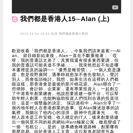
我們都是香港人15─Alan (上)
2015.10.04 18:00 生活
我們都是香港人系列
歡迎收看「我們都是香港人」，今集我們請來嘉賓──Al
an。 節目錄影結束後，Alan一直在不斷重複著：「哎
呀，我的普通話太差了，其實我還有很多東西要講，但
我的普通話可能表達不準確……」我突然想起不知是哪
本書裡提及的論調──「優秀是種習慣」。一個人愈是謙
虛，愈是視野廣闊，遇事時就愈加不會先發制人，聲討
別人，而會低頭檢討。我想，如果生活在這裡的人們都
能這樣，那香港會是最後的那片桃花源。 Alan聯合了一
些律師、會計師、企業家，還有專業投資人，一起創立
了中港青年創業總會。他說想要搭建一個平台，可以幫
助年輕人創業，也能夠協助投資人們找到合適的投資項
目，這是一個雙贏的決定。 採訪過程中，Alan分享了一
個內地年輕人在香港創業的故事。從Alan陳述故事的語
氣裡，我聽出了他內心的澎湃，眼神中也露著光……年
輕人原本是工作安穩、收入穩定的IT人，後來創業搭建
出一個與眾不同的租房網站iRent極家公寓，徹底變成了
一個「包租公」。是的，故事總會峰迴路轉，創業哪有
那麼容易。由於香港人工太貴，這位新進老闆晉升為