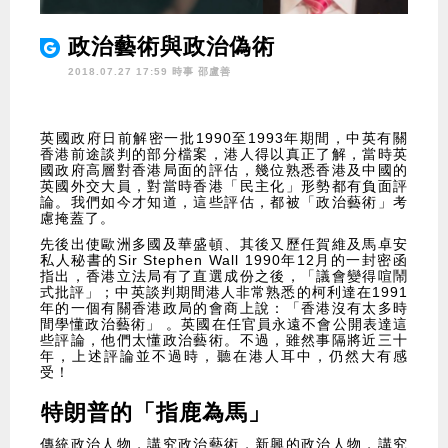
政治藝術與政治偽術
2018.07.27 17:59 時事
邵盧善
英國政府日前解密一批1990至1993年期間，中英有關
香港前途談判的部分檔案，港人得以真正了解，當時英
國政府高層對香港局面的評估，幾位熟悉香港及中國的
英國外交大員，對當時香港「民主化」形勢都有負面評
論。我們如今才知道，這些評估，都被「政治藝術」考
慮掩蓋了。
先後出使歐洲多國及華盛頓、其後又歷任賀維及馬卓安
私人秘書的Sir Stephen Wall 1990年12月的一封密函
指出，香港立法局有了直選成份之後，「議會變得喧鬧
式批評」；中英談判期間港人非常熟悉的柯利達在1991
年的一個有關香港政局的會商上說：「香港沒有太多時
間學懂政治藝術」 。英國在任官員永遠不會公開表達這
些評論，他們太懂政治藝術。不過，雖然事隔將近三十
年，上述評論並不過時，聽在港人耳中，仍然大有感
受！
特朗普的「指鹿為馬」
傳統政治人物，講究政治藝術，新興的政治人物，講究