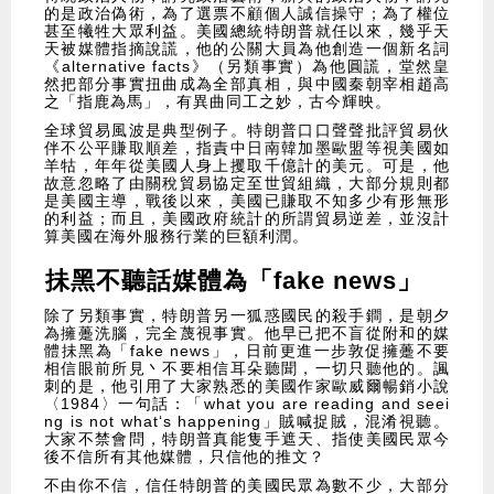
的是政治偽術，為了選票不顧個人誠信操守；為了權位
甚至犧牲大眾利益。美國總統特朗普就任以來，幾乎天
天被媒體指摘說謊，他的公關大員為他創造一個新名詞
《alternative facts》（另類事實）為他圓謊，堂然皇
然把部分事實扭曲成為全部真相，與中國秦朝宰相趙高
之「指鹿為馬」，有異曲同工之妙，古今輝映。
全球貿易風波是典型例子。特朗普口口聲聲批評貿易伙
伴不公平賺取順差，指責中日南韓加墨歐盟等視美國如
羊牯，年年從美國人身上攫取千億計的美元。可是，他
故意忽略了由關稅貿易協定至世貿組織，大部分規則都
是美國主導，戰後以來，美國已賺取不知多少有形無形
的利益；而且，美國政府統計的所謂貿易逆差，並沒計
算美國在海外服務行業的巨額利潤。
抺黑不聽話媒體為「fake news」
除了另類事實，特朗普另一狐惑國民的殺手鐧，是朝夕
為擁躉洗腦，完全蔑視事實。他早已把不盲從附和的媒
體抺黑為「fake news」，日前更進一步敦促擁躉不要
相信眼前所見丶不要相信耳朵聽聞，一切只聽他的。諷
刺的是，他引用了大家熟悉的美國作家歐威爾暢銷小說
〈1984〉一句話：「what you are reading and seei
ng is not what‘s happening」賊喊捉賊，混淆視聽。
大家不禁會問，特朗普真能隻手遮天、指使美國民眾今
後不信所有其他媒體，只信他的推文？
不由你不信，信任特朗普的美國民眾為數不少，大部分