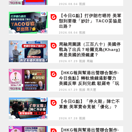
2026.08.04 視頻
【今日G點】打伊朗冇晒符 美軍
頹到要徵「妙計」 TACO妥協是
出路？
2026.08.04 視頻
周融周圍講（三百八十）美國停
戰為了出兵？哈爾克島(Kharg)
將是美國的滑鐵盧？
2026.07.29 視頻
周融
【HKG報與幫港出聲聯合製作‧
今日焦點】轉軚燒錢遏影響力
美國反華 反到兒戲 駁羅奇「玩
完論」 香港唔靠中國 唔通靠美
2026.07.29 視頻
周天慧
國？
【今日G點】「停火期」陣亡不
算數 美軍賣命竟被「優化」？
2026.07.28 視頻
【HKG報與幫港出聲聯合製作‧