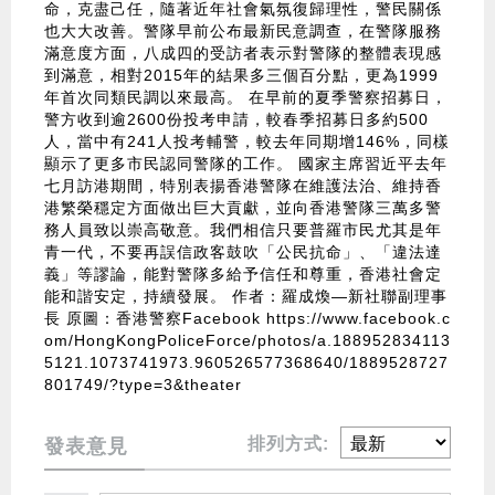
命，克盡己任，隨著近年社會氣氛復歸理性，警民關係
也大大改善。警隊早前公布最新民意調查，在警隊服務
滿意度方面，八成四的受訪者表示對警隊的整體表現感
到滿意，相對2015年的結果多三個百分點，更為1999
年首次同類民調以來最高。 在早前的夏季警察招募日，
警方收到逾2600份投考申請，較春季招募日多約500
人，當中有241人投考輔警，較去年同期增146%，同樣
顯示了更多市民認同警隊的工作。 國家主席習近平去年
七月訪港期間，特別表揚香港警隊在維護法治、維持香
港繁榮穩定方面做出巨大貢獻，並向香港警隊三萬多警
務人員致以崇高敬意。我們相信只要普羅市民尤其是年
青一代，不要再誤信政客鼓吹「公民抗命」、「違法達
義」等謬論，能對警隊多給予信任和尊重，香港社會定
能和諧安定，持續發展。 作者：羅成煥—新社聯副理事
長 原圖：香港警察Facebook
https://www.facebook.c
om/HongKongPoliceForce/photos/a.188952834113
5121.1073741973.960526577368640/1889528727
801749/?type=3&theater
排列方式:
發表意見