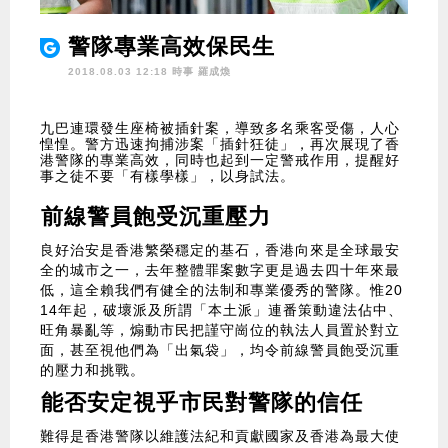
警隊專業高效保民生
2018.08.03 12:18 時事
羅成煥
九巴連環發生座椅被插針案，導致多名乘客受傷，人心
惶惶。警方迅速拘捕涉案「插針狂徒」，再次展現了香
港警隊的專業高效，同時也起到一定警戒作用，提醒好
事之徒不要「有樣學樣」，以身試法。
前線警員飽受沉重壓力
良好治安是香港繁榮穩定的基石，香港向來是全球最安
全的城市之一，去年整體罪案數字更是過去四十年來最
低，這全賴我們有健全的法制和專業優秀的警隊。惟20
14年起，破壞派及所謂「本土派」連番策動違法佔中、
旺角暴亂等，煽動市民把謹守崗位的執法人員置於對立
面，甚至視他們為「出氣袋」，均令前線警員飽受沉重
的壓力和挑戰。
能否安定視乎市民對警隊的信任
難得是香港警隊以維護法紀和貢獻國家及香港為最大使