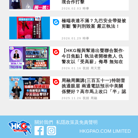
境合作打擊
2026.02.03 時事
極端表達不滿？九巴安全帶疑被
剪斷 警列刑毀案 嚴正執法！
2026.01.29 時事
【HKG報與幫港出聲聯合製作‧
今日焦點】執法者開槍救人 仇
警友以「受高薪」侮辱 無知在
哪？不寫求情信 寧笑著與佩洛
2026.01.16 視頻
周天慧
西合照 黎智英女兒救父反智
周融周圍講(三百五十一)特朗普
挑通眼眉 兩通電話預示中美關
係變好？高市馬上改口「半」認
錯
2025.11.26 視頻
周融
關於我們
私隱政策及免責聲明
HKGPAO.COM LIMITED