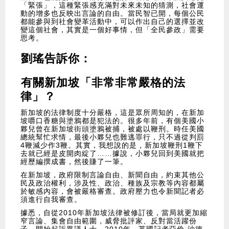
「緊張」，這種緊張感充滿對未來未知的猜測，社會運
動的增多也反映出言論的自由。當民智已開，每個公民
都能參與到社會變革活動中，可以作出自己的選擇並改
變這個社會，其實是一個好事情，但「全民參政」需要
思考。
劉瑤告訴你：
有關新加坡「非常非常嚴格的法
律」
？
新加坡的法律制度十分嚴格，這是眾所周知的，在新加
坡嚼口香糖與塗鴉都是犯法的。很多年前，有個美國小
夥兒曾在新加坡街頭塗鴉被捕，被處以鞭刑。時任美國
總統幫忙求情，最後小夥兒也難逃罪行，只不過從判罰
4鞭減少作3鞭。其實，我想說的是，新加坡鞭刑1鞭下
去就已經是皮開肉綻了……據說，小夥兒回到美國就把
經歷編撰成書，然後賺了一筆。
在新加坡，政府限制言論自由、新聞自由，約束其他公
民及政治權利，涉及性、政治、種族及宗教等內容都屬
於敏感內容，會被嚴格審查。政府壓力也令新聞記者必
須進行自我審查。
據悉，自從2010年新加坡法律被修訂後，當局就更加縮
窄言論、集會自由範圍，威脅批評家、反對當活躍份
子，開始起訴異議人士。2010年，英國記者亞倫·沙德