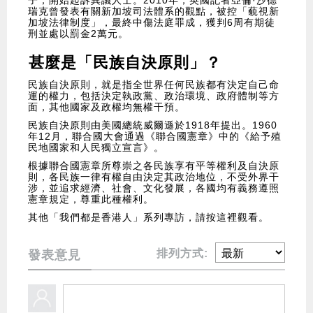
瑞克曾發表有關新加坡司法體系的觀點，被控「藐視新
加坡法律制度」，最終中傷法庭罪成，獲判6周有期徒
刑並處以罰金2萬元。
甚麼是「民族自決原則」
？
民族自決原則，就是指全世界任何民族都有決定自己命
運的權力，包括決定執政黨、政治環境、政府體制等方
面，其他國家及政權均無權干預。
民族自決原則由美國總統威爾遜於1918年提出。1960
年12月，聯合國大會通過《聯合國憲章》中的《給予殖
民地國家和人民獨立宣言》。
根據聯合國憲章所尊崇之各民族享有平等權利及自決原
則，各民族一律有權自由決定其政治地位，不受外界干
涉，並追求經濟、社會、文化發展，各國均有義務遵照
憲章規定，尊重此種權利。
其他「我們都是香港人」系列專訪，請按這裡觀看。
排列方式:
發表意見