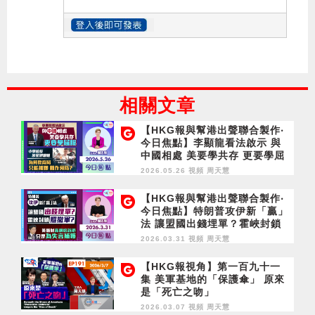
相關文章
【HKG報與幫港出聲聯合製作‧
今日焦點】李顯龍看法啟示 與
中國相處 美要學共存 更要學屈
服 中學校長涉星洲爆粗 為何教
2026.05.26 視頻
周天慧
育局只能補鑊 難作預防？
【HKG報與幫港出聲聯合製作‧
今日焦點】特朗普攻伊新「贏」
法 讓盟國出錢埋單？霍峽封鎖
照撤軍？黃循財高規格訪港 只
2026.03.31 視頻
周天慧
是為失言補鑊
【HKG報視角】第一百九十一
集 美軍基地的「保護傘」 原來
是「死亡之吻」
2026.03.07 視頻
周天慧