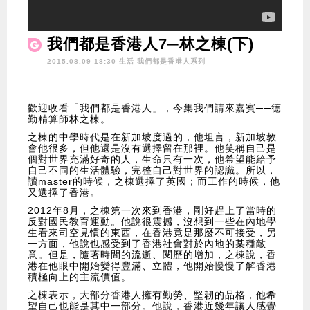
我們都是香港人7─林之棟(下)
2015.08.09 18:30 生活
我們都是香港人系列
歡迎收看「我們都是香港人」，今集我們請來嘉賓──德
勤精算師林之棟。
之棟的中學時代是在新加坡度過的，他坦言，新加坡教
會他很多，但他還是沒有選擇留在那裡。他笑稱自己是
個對世界充滿好奇的人，生命只有一次，他希望能給予
自己不同的生活體驗，完整自己對世界的認識。所以，
讀master的時候，之棟選擇了英國；而工作的時候，他
又選擇了香港。
2012年8月，之棟第一次來到香港，剛好趕上了當時的
反對國民教育運動。他說很震撼，沒想到一些在內地學
生看來司空見慣的東西，在香港竟是那麼不可接受，另
一方面，他說也感受到了香港社會對於內地的某種敵
意。但是，隨著時間的流逝、閱歷的增加，之棟說，香
港在他眼中開始變得豐滿、立體，他開始慢慢了解香港
積極向上的主流價值。
之棟表示，大部分香港人擁有勤勞、堅韌的品格，他希
望自己也能是其中一部分。他說，香港近幾年讓人感覺