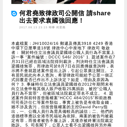
何君堯致律政司公開信 請share
出去要求袁國強回應！
2017.08.13 23:15 時事
何君堯
本處檔案：JH/10024/16 郵遞及傳真3918 4249 香港
中環下亞厘畢道18號 律政中心中座地下 律政司 敬啟
者： 關於時任立法會議員梁國雄公職人員行為不當案上
訴一事 “案件編號：DCCC 546/ 2016” 1. 題述案件在7
月31日已經在區域法院得到裁決，判決時任立法會議員
梁國雄無罪，而律政司於8月7日在回應傳媒查詢時，表
示將不會就題述案件提出上訴，引起公眾廣泛關注。 2.
有居民就此向本人查詢，希望律政司能給予公眾一個正
式回覆是否已作出不上訴決定？如是，理由及原因為
何？ 3. 事緣時任立法會議員梁國雄在2012年期間未有
向立法會申報其個人賬戶收取25萬捐款，被控“公職人
員行為不當罪”，但被區域法院裁定罪名不成立。 4. 題
述案件與前特首曾蔭權案“HCCC 484/2015”和前政務
司司長許仕仁等案件類似，事實上被告是有收取金錢，
雖不涉及貪污，但按曾蔭權案的主控David Perry指
出，一、公職人員行為需具備較高的誠信；二、他們的
道德標準應以全港市民福祉為依歸。兩案的被告均被裁
定有罪，而後者被告不服上訴，其後亦被終審法院裁定
敗訴。 5. 司長閣下，公眾人士看不出梁國雄與另外兩