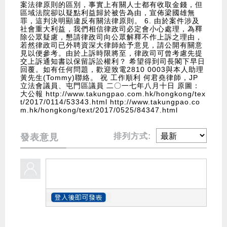
案法律原則的區別，事實上有關人士都有收取金錢，但
區域法院卻以疑點利益歸於被告為由，宣佈梁國雄無
罪，這判決明顯違反有關法律原則。 6. 由於案件涉及
社會重大利益，我們相信律政司必定會小心處理，為釋
除公眾疑慮，懇請律政司向公眾解釋不作上訴之理由，
若然律政司已外聘資深大律師給予意見，請公開有關意
見以便參考。由於上訴時限將至，律政司可曾考慮先提
交上訴通知書以保留訴訟權利？ 希望得到司長閣下早日
回覆。如有任何問題，歡迎致電2810 0003與本人助理
黃先生(Tommy)聯絡。 祝 工作順利 何君堯律師，JP
立法會議員、屯門區議員 二〇一七年八月十日 原圖：
大公報
http://www.takungpao.com.hk/hongkong/tex
t/2017/0114/53343.html
http://www.takungpao.co
m.hk/hongkong/text/2017/0525/84347.html
排列方式:
發表意見