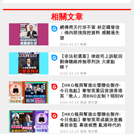
相關文章
網傳周天行涉不當 林定國發信
︰倘內部洩指控資料 感難過失
望
2026.05.27 時事
【非法初選案】律政司上訴駁回
劉偉聰維持無罪判決 大家點
睇？
2026.02.23 時事
【HKG報與幫港出聲聯合製作‧
今日焦點】黎智英重囚豈損香港
英「救人」用BNO反制？弱到W
ho Cares！
2026.02.10 視頻
周天慧
【HKG報與幫港出聲聯合製作‧
今日焦點】黎智英罪成裁決意義
幕前坐監 幕後候懲 亂港時代的
終結
2025.12.16 視頻
周天慧