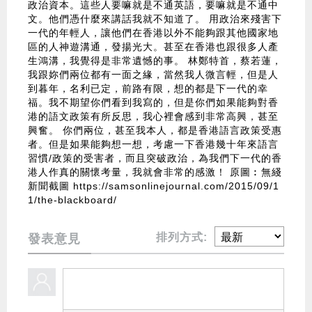
政治資本。這些人要嘛就是不通英語，要嘛就是不通中
文。他們憑什麼來講話我就不知道了。 用政治來殘害下
一代的年輕人，讓他們在香港以外不能夠跟其他國家地
區的人神遊溝通，發揚光大。甚至在香港也跟很多人產
生鴻溝，我覺得是非常遺憾的事。 林鄭特首，蔡若蓮，
我跟妳們兩位都有一面之緣，當然我人微言輕，但是人
到暮年，名利已定，前路有限，想的都是下一代的幸
福。我不期望你們看到我寫的，但是你們如果能夠對香
港的語文政策有所反思，我心裡會感到非常高興，甚至
興奮。 你們兩位，甚至我本人，都是香港語言政策受惠
者。但是如果能夠想一想，考慮一下香港幾十年來語言
習慣/政策的受害者，而且突破政治，為我們下一代的香
港人作真的關懷考量，我就會非常的感激！ 原圖︰無綫
新聞截圖
https://samsonlinejournal.com/2015/09/1
1/the-blackboard/
排列方式:
發表意見