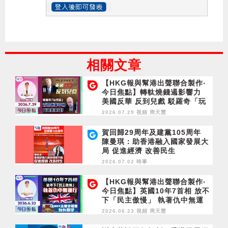
相關文章
【HKG報與幫港出聲聯合製作‧
今日焦點】轉軚燒錢遏影響力
美國反華 反到兒戲 駁羅奇「玩
完論」 香港唔靠中國 唔通靠美
2026.07.29 視頻
周天慧
國？
賀回歸29周年及建黨105周年
陳曼琪：助香港融入國家發展大
局 促進經濟 改善民生
2026.07.02 時事
【HKG報與幫港出聲聯合製作‧
今日焦點】英國10年7首相 放不
下「民主傲慢」 執著仇中無運
行 立會議員是志業非職業 勿負
2026.06.23 視頻
周天慧
期望