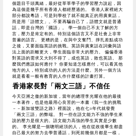
個題目千頭萬緒，最好從莘莘學子的學習壓力說起，因
為這個是幾乎所有香港人都經歷過的。 香港人家裡絕大
部分都說粵語，可是到學校了就不能真正的用廣東話，
而是用「語體文」。不要再騙自己了，語體文就是普通
話，即是台灣的「國語」。 學一個自己不太了解的方
言，壓力是肯定有的。特別這個語言又不是社會上非常
普遍的語言。 更糟的是，在與中文奮鬥、掙扎差點成功
之後，又要面臨英語的挑戰。英語與廣東話在詞彙與語
法上面的距離更大，學生面臨非常大的壓力。 偏偏香港
對英語的需求又大到不得了，成也英語，敗也英語。 那
麼我們應該如何應付？ 你要知道怎樣應付，可以看其他
地方的人，特別成功的人的方法是什麼。另外一個方法
就是看看一般有教育的人作什麼樣的計畫打算。
香港家長對「兩文三語」不信任
今天亞洲之傲的新加坡，當年的總理李光耀在他的最後
一本著作，也是他最用心良苦的一本書《我一生的挑戰
－－新加坡雙語之路》裡面說，他在七○年代就發覺
「兩文三語」的弊端。 對一些在語文能力不強的學生來
說的壓力是很大的。語文能力高強的學生其實是少數
的。 李光耀是一個聰明絕頂的人，他在從政後畢生都盡
自己最大的努力去學普通話，到死前幾個月都是一樣，