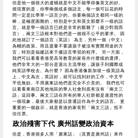
但是他一個很大的遺憾就是中文不能學得像英文的好。
很現實的是，你學兩個或多個語文，每一個可以花的時
間一定是比學單一語言少的。你要兩個語文都同一樣的
棒，是極度困難的，特別是中文和英文那麼不一樣的語
言。就是學一個語言已經是非常的艱難了（最少對我而
言），兩文三語根本對他們是一個很不公平的要求。 因
此他就訂了一個語言（英語） 為主，另外一個（中文）
為輔的政策。而且盡量不要讓孩子被沒有實際用途的方
言，特別是福建話來干擾語言學習的程序。 另一方面，
我們可以看看香港受高等教育的家長作什麼樣的選擇。
他們非常大的一部分是退出主流學校，讓孩子到國際或
純英語學校去。為什麼？ 因為香港像新加坡一樣英語為
上，中文為次，英語好，就可以找到好的工作，中文平
平也無妨。不用廣東話他們是完全不介意的。 我們也可
以看看東南亞其他地區的華人社會到底有沒有「兩文三
語」這回事。兩文三語在所有的華人社群都是過渡性的
一個現象，最後大家都是以普通話作為中文的語言。 更
重要的一個啟示，就是香港的家長對「兩文三語」投不
信任票。
政治殘害下代 廣州話變政治資本
但是，香港很多人用「廣東話」（其實是廣州話）來作