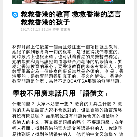
救救香港的教育 救救香港的語言
救救香港的孩子
2017.07.13 22:30 時事
莫遂興
林鄭月娥上任後第一個而且最注重一個項目就是教育。
她很了解到教育為一切的根本，是很值得我們尊重的。
同時政治上也很正確，也可以讓香港的局勢暫告穩定。
她的觀察和資訊讓她知道那些合約老師的氣餒情況，要
穩定香港教育的軍心，要香港教育的未來有接班人，把
教育重新定為一個終身的事業當然是必須的。 但是，香
港要的，是教育問題得到真正的、長久的解決。 香港的
教育問題是什麼，當然不是BCA/TSA那類的無聊問題。
學校不用廣東話只用「語體文」
什麼問題？ 大家不妨想一想？ 教育的工具是什麼？ 教
育的工具是語言大家不會反對的。但是香港的語言策略
有沒有問題呢？ 如果我說沒有問題你會真的相信嗎？
香港人的中文，英文都是頂級的嗎？ 不要說頂級，在年
輕人裡面，找到香港的官方語文英語很好的人，你說容
易找到嗎？找到英語很好的人，他們的中文又怎樣？ 這