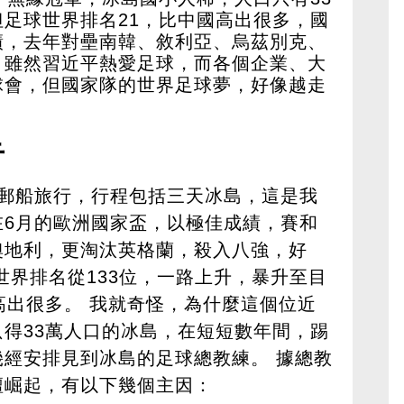
足球世界排名21，比中國高出很多，國
績，去年對壘南韓、敘利亞、烏茲別克、
，雖然習近平熱愛足球，而各個企業、大
球會，但國家隊的世界足球夢，好像越走
奇
坐郵船旅行，行程包括三天冰島，這是我
在6月的歐洲國家盃，以極佳成績，賽和
奧地利，更淘汰英格蘭，殺入八強，好
世界排名從133位，一路上升，暴升至目
高出很多。 我就奇怪，為什麼這個位近
得33萬人口的冰島，在短短數年間，踢
經安排見到冰島的足球總教練。 據總教
壇崛起，有以下幾個主因：