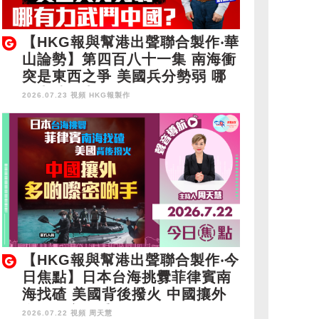
【HKG報與幫港出聲聯合製作‧華
山論勢】第四百八十一集 南海衝
突是東西之爭 美國兵分勢弱 哪
有力武鬥中國？
2026.07.23 視頻
HKG報製作
【HKG報與幫港出聲聯合製作‧今
日焦點】日本台海挑釁菲律賓南
海找碴 美國背後撥火 中國攘外
多啲嚟密啲手
2026.07.22 視頻
周天慧