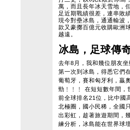
萬，而且長年冰天雪地，但
足近期戰績很差，連串敗
現今對壘冰島，通通輸波
款又豪擲百億元收購歐洲
越遠。
冰島，足球傳
去年8月，我和幾位朋友
第一次到冰島，得悉它們
葡萄牙，賽和匈牙利，贏
勁﹗﹗﹗ 在短短數年間，
前全球排名21位，比中國
北極圈，國小民稀，全國只
出彩虹，趁著旅遊期間，幾
練分析，冰島能在世界球