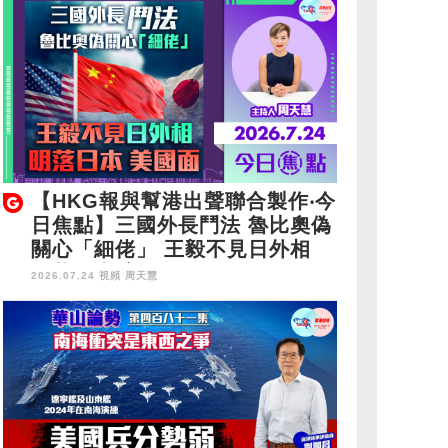
【HKG報與幫港出聲聯合製作‧今
日焦點】三國外長鬥法 魯比奧偽
關心「細佬」 王毅不見日外相
明落日本 美國面
2026.07.24 視頻
周天慧