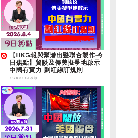
【HKG報與幫港出聲聯合製作‧今
日焦點】貿談及傳美擬爭地啟示
中國有實力 劃紅線訂規則
2026.08.04 視頻