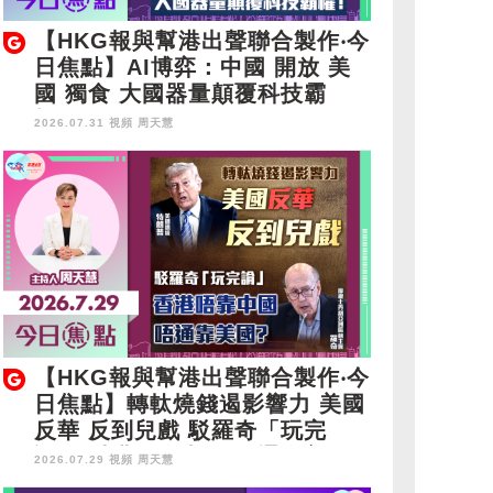
【HKG報與幫港出聲聯合製作‧今
日焦點】AI博弈：中國 開放 美
國 獨食 大國器量顛覆科技霸
權！
2026.07.31 視頻
周天慧
【HKG報與幫港出聲聯合製作‧今
日焦點】轉軚燒錢遏影響力 美國
反華 反到兒戲 駁羅奇「玩完
論」 香港唔靠中國 唔通靠美
2026.07.29 視頻
周天慧
國？