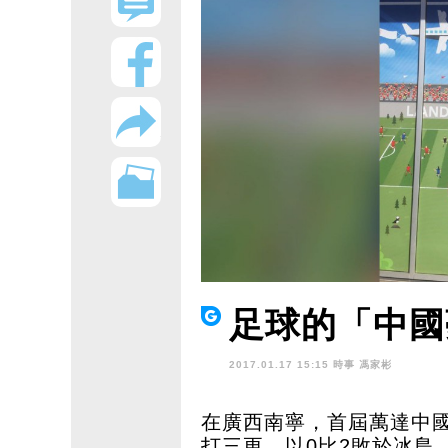
足球的「中國
2017.01.17 15:15 時事
馮家彬
在廣西南寧，首屆萬達中國
打三更，以0比2敗於冰島