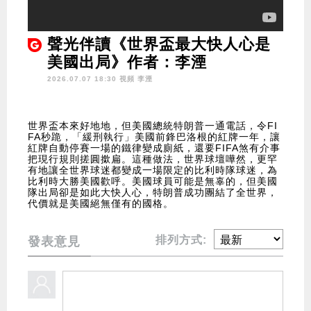
聲光伴讀《世界盃最大快人心是
美國出局》作者：李湮
2026.07.07 18:30 視頻
李湮
世界盃本來好地地，但美國總統特朗普一通電話，令FI
FA秒跪，「緩刑執行」美國前鋒巴洛根的紅牌一年，讓
紅牌自動停賽一場的鐵律變成廁紙，還要FIFA煞有介事
把現行規則搓圓撳扁。這種做法，世界球壇嘩然，更罕
有地讓全世界球迷都變成一場限定的比利時隊球迷，為
比利時大勝美國歡呼。美國球員可能是無辜的，但美國
隊出局卻是如此大快人心，特朗普成功團結了全世界，
代價就是美國絕無僅有的國格。
排列方式:
發表意見