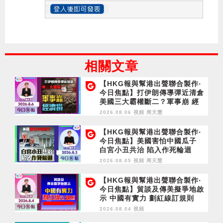
相關文章
【HKG報與幫港出聲聯合製作‧
今日焦點】打伊朗傳導彈近清倉
美國三大霸權斷二？軍事崩 經
濟損
2026.08.06 視頻
周天慧
【HKG報與幫港出聲聯合製作‧
今日焦點】美國害怕中國瓜子
白宮小丑共治 陷入作死輪迴
2026.08.05 視頻
周天慧
【HKG報與幫港出聲聯合製作‧
今日焦點】貿談及傳美擬爭地啟
示 中國有實力 劃紅線訂規則
2026.08.04 視頻