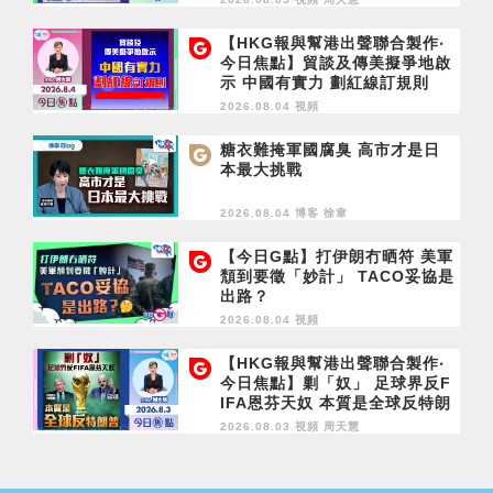
【HKG報與幫港出聲聯合製作‧
今日焦點】貿談及傳美擬爭地啟
示 中國有實力 劃紅線訂規則
2026.08.04 視頻
糖衣難掩軍國腐臭 高市才是日
本最大挑戰
2026.08.04 博客
徐韋
【今日G點】打伊朗冇晒符 美軍
頹到要徵「妙計」 TACO妥協是
出路？
2026.08.04 視頻
【HKG報與幫港出聲聯合製作‧
今日焦點】剿「奴」 足球界反F
IFA恩芬天奴 本質是全球反特朗
普
2026.08.03 視頻
周天慧