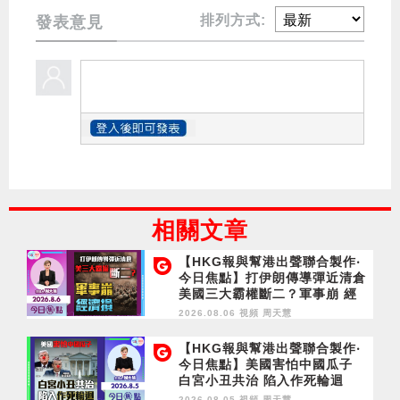
排列方式:
發表意見
相關文章
【HKG報與幫港出聲聯合製作‧
今日焦點】打伊朗傳導彈近清倉
美國三大霸權斷二？軍事崩 經
濟損
2026.08.06 視頻
周天慧
【HKG報與幫港出聲聯合製作‧
今日焦點】美國害怕中國瓜子
白宮小丑共治 陷入作死輪迴
2026.08.05 視頻
周天慧