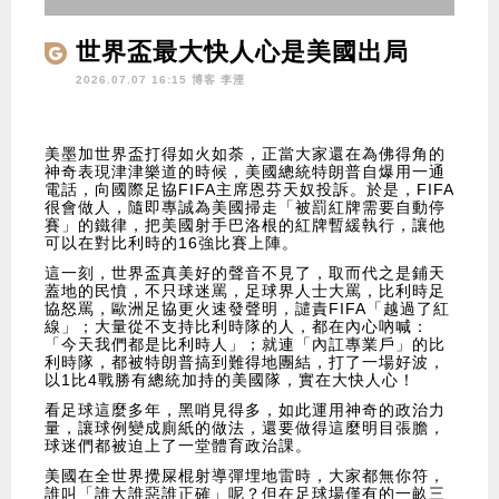
世界盃最大快人心是美國出局
2026.07.07 16:15 博客
李湮
美墨加世界盃打得如火如荼，正當大家還在為佛得角的
神奇表現津津樂道的時候，美國總統特朗普自爆用一通
電話，向國際足協FIFA主席恩芬天奴投訴。於是，FIFA
很會做人，隨即專誠為美國掃走「被罰紅牌需要自動停
賽」的鐵律，把美國射手巴洛根的紅牌暫緩執行，讓他
可以在對比利時的16強比賽上陣。
這一刻，世界盃真美好的聲音不見了，取而代之是鋪天
蓋地的民憤，不只球迷罵，足球界人士大罵，比利時足
協怒罵，歐洲足協更火速發聲明，譴責FIFA「越過了紅
線」；大量從不支持比利時隊的人，都在內心吶喊：
「今天我們都是比利時人」；就連「內訌專業戶」的比
利時隊，都被特朗普搞到難得地團結，打了一場好波，
以1比4戰勝有總統加持的美國隊，實在大快人心！
看足球這麼多年，黑哨見得多，如此運用神奇的政治力
量，讓球例變成廁紙的做法，還要做得這麼明目張膽，
球迷們都被迫上了一堂體育政治課。
美國在全世界攪屎棍射導彈埋地雷時，大家都無你符，
誰叫「誰大誰惡誰正確」呢？但在足球場僅有的一畝三