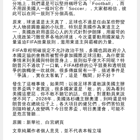
分地上，我們還是可以堅持稱呼它為「Football」，而
不用跟美國人一樣叫它作「Soccer」，大家都相信，彼
此可以在同一規則下分個高低。
原來，球迷還是太天真了，足球也不過是任由某些野蠻
大人物搓圓撳扁的小玩意。特別是美國作為東道主之
一，美國政府用盡惡心人的方式針對伊朗隊，用嚴苛的
入境政策刁難世界各地的球迷，今次還要動用國家級力
量逼迫FIFA捨棄規則，濫用東道主與霸權的力量。
FIFA章程明確規定不允許政治干預，多國也因政府介入
本國足協的會務而被暫停參加國際足球活動。為什麼當
事情來到美國與特朗普身上，規則似乎便大不同呢？特
朗普只不過吹了一口氣，FIFA標榜的公平競賽和透明競
爭的旗幟便一吹就倒。很多傳媒留有一手，描述事件是
「爭議」，實在太客氣了，這是「醜聞」好不好？
發生了這種事後，如果問：以後足球界還敢讓美國主辦
世界盃嗎？老實說，很多國家還是「敢」的，因為看到
美國這麼惡，你不敢不聽它的話。但是，對運動員來說
便不同了。2028年，美國洛杉磯主辦奧運，到時還是特
朗普坐在總統位子上，各大項目的健兒們，你們害怕規
則隨時被人改變嗎？今日世界盃，明日奧運會，可能不
是危言聳聽…
原圖：新華社、白宮網頁
文章純屬作者個人意見，並不代表本報立場