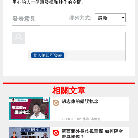
用心的人士借題發揮和炒作的空間。
排列方式:
發表意見
相關文章
胡志偉的錯誤執念
2026.08.02 博客
馮煒光
新西蘭外長歧視華裔 如何隔空
羞辱陶傑？