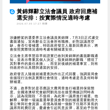
黃錦輝辭立法會議員 政府回應補
選安排：按實際情況適時考慮
2026.07.05 17:27 時事
涉嫌醉駕的選委界立法會議員黃錦輝，7月3日正式遞交
書面通知，宣布辭去立法會所有職務。針對該議席空
缺，會否引發補選，特區政府發言人最新回應表示，將
會按照實際情況適時考慮有關補選安排。
立法會主席李慧琼早前證實已收到黃錦輝的書面辭職通
知，並表示尊重其個人決定，指黃錦輝的辭職「體現了
其對事件的責任承擔」，而至於後續的補選事宜，則有
待政府作出具體與適當的安排。
政府發言人隨後就補選查詢作出正式回覆，強調當局會
依循現行法例及實際社會情況，適時考慮是否及何時舉
辦補選。
不過，政界對於是否應該大費周章進行補選持保留態
度。全國港澳研究會顧問劉兆佳在接受傳媒訪問時表
示，認為現階段「不值得」為此單一議席進行補選。他
解釋，舉辦一場涵蓋選舉委員會界別的補選需要動用大
量公帑與社會資源，若僅為填補一個餘下任期不算長的
議席而耗費巨資，憂慮會引起民意反彈，甚至給予別有