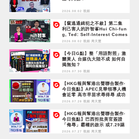
2026.08.02 視頻
【竄逃通緝犯之不赦】第二集
利己害人的許智峯Hui Chi-fun
g, Ted: Self-Interest Comes
at Others' Expense
2026.08.02 視頻
周天慧
【今日G點】整「用語對照」激
嬲黃人 台媒仇大陸不成 如何自
揭無知？
2026.07.30 視頻
【HKG報與幫港出聲聯合製作‧
今日焦點】APEC見華領導人機
會近零 高市早苗求辱得辱 成功
留英半年 胡志偉終於乞到了
2026.07.28 視頻
周天慧
【HKG報與幫港出聲聯合製作‧
今日焦點】巴西拒批美官簽證
「侮辱」霸權的啟示 或7.29踢
出境 胡志偉乞留英唔自量
2026.07.27 視頻
周天慧