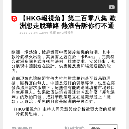
【HKG報視角】第二百零八集 歐
洲想走脫華路 熱浪告訴你行不通
2026.07.04 12:00 視頻
HKG報視角
歐洲一場熱浪，掀起爆買中國製冷氣機的熱潮。其中一
款冷氣機火出圈，其厲害之處在於「卡Bug」，完美符
合歐洲多國各式各樣的法例、排放要求、安裝限制，充
分展現中國製造在設計、供應鏈反應和場景適配的能
力。
這個現象也讓歐盟官僚力推的對華脫鈎甚至貿易戰理
據，顯得蒼白無力。中國是最好的貿易夥伴，也是在突
發高溫與需求激增下，絕無僅有能夠迅速填補市場缺口
的生產巨人。如果歐盟決策者浸迷於叫囂什麼「產能過
剩」的政治口號，把對華政策建立在意識形態上「擺
款」玩政治，受累的只會是歐洲的平民百姓。
《HKG報視角》主持人周天慧與你分析歐盟大官的反華
「冷氣房思維」。
排列方式: