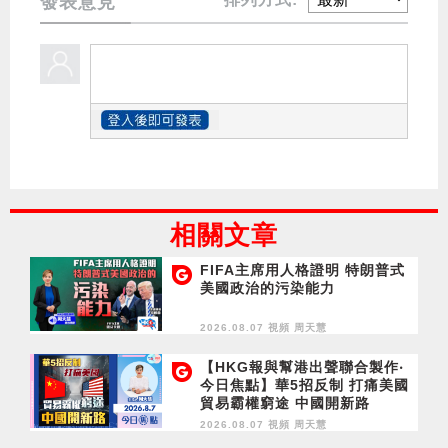
發表意見
相關文章
FIFA主席用人格證明 特朗普式
美國政治的污染能力
2026.08.07 視頻
周天慧
【HKG報與幫港出聲聯合製作‧
今日焦點】華5招反制 打痛美國
貿易霸權窮途 中國開新路
2026.08.07 視頻
周天慧