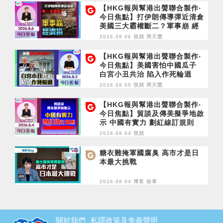
【HKG報與幫港出聲聯合製作‧
今日焦點】打伊朗傳導彈近清倉
美國三大霸權斷二？軍事崩 經
濟損
2026.08.06 視頻
周天慧
【HKG報與幫港出聲聯合製作‧
今日焦點】美國害怕中國瓜子
白宮小丑共治 陷入作死輪迴
2026.08.05 視頻
周天慧
【HKG報與幫港出聲聯合製作‧
今日焦點】貿談及傳美擬爭地啟
示 中國有實力 劃紅線訂規則
2026.08.04 視頻
糖衣難掩軍國腐臭 高市才是日
本最大挑戰
2026.08.04 博客
徐韋
關於我們
私隱政策及免責聲明