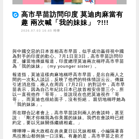
高市早苗訪問印度 莫迪肉麻當有
趣 兩次喊「我的妹妹」 ?!!!
2026.07.03 16:45 時事
與中國交惡的日本首相高市早苗，似乎成功贏得視中國
為對手的印度的歡心。7月1日至3日，高市早苗訪問印
度。據當地傳媒報道，印度總理莫迪兩次稱呼高市早苗
為「我的妹妹」（my younger sister）。
報道指，莫迪這樣肉麻地稱呼高市早苗，是出自兩人之
間的一次私人談話，反映了他們的特殊情誼云云。傳媒
引述消息指，兩人在周四（7月2日）的對話中，高市早
苗表示，因為自己年紀比日本已故首相安倍晉三小，所
以一直視他作「哥哥」，並說現在也把莫迪視作「哥
哥」。而莫迪也很給面子，沒有拒絕， 親切地稱呼她為
「我的妹妹」。
而在聯合記者會上，高市早苗談到兩人的會談時，甚至
說：「剛才你稱我為你美麗的妹妹。我們在會談時已經
約定，要以兄妹關係繼續相處。」
嘩嘩嘩～兩大政棍在炎炎夏日以兄妹相稱，小編隔著喜
馬拉雅山都倒抽一口涼氣。有趣的是，高市早苗之前才