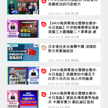
美國政治的污染能力
2026.08.07 視頻
周天慧
【HKG報與幫港出聲聯合製作‧
今日焦點】打伊朗傳導彈近清倉
美國三大霸權斷二？軍事崩 經
濟損
2026.08.06 視頻
周天慧
日本過往多次偷襲中國 須慎防
對方再重施故技
2026.08.06 博客
獨孤帆
【HKG報與幫港出聲聯合製作‧
今日焦點】美國害怕中國瓜子
白宮小丑共治 陷入作死輪迴
2026.08.05 視頻
周天慧
【HKG報與幫港出聲聯合製作‧
今日焦點】貿談及傳美擬爭地啟
示 中國有實力 劃紅線訂規則
2026.08.04 視頻