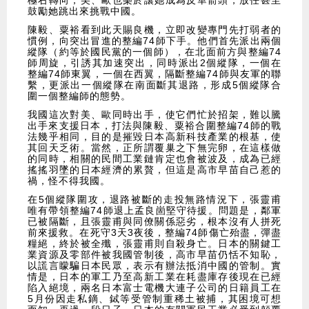
極右轉向，美、歐也樂於讓她成為反華箭頭，放任甚至
鼓勵她跳出來挑戰中國。
陳毅、粟裕看到此天賜良機，立即改變專門先打弱者的
慣例，向突出冒進的整編74師下手。他們首先派出兩個
縱隊（約等於國民黨的一個師），在北面前方與整編74
師周旋，引誘其加速突出，同時派出2個縱隊，一個在
整編74師東翼，一個在西翼，隔斷整編74師與友軍的聯
繫，更派出一個縱隊在南面斷其退路，形成5個縱隊合
圍一個整編師的態勢。
我國這次對美、歐同時出手，使它們忙於招架，難以騰
出手來支援日本，打法與陳毅、粟裕合圍整編74師的戰
法幾乎相同，目的是摧毀日本高新科技產業的根基，使
其回天乏術。當然，正所謂覆巢之下無完卵，在這樣做
的同時，相關的民間工業鏈肯定也會被波及，成為已經
搖搖羽墜的日本經濟的累贅，但這是高市早苗自己惹的
禍，怪不得我國。
在5個縱隊圍攻，退路被斷的走投無路情況下，張靈甫
唯有帶領整編74師退上孟良崮堅守待援。問題是，鄰軍
已被隔斷，且張靈甫與同僚關係惡劣，根本沒有人拼死
前來援救。在死守3天3夜後，整編74師傷亡殆盡，彈盡
糧絕，終於被全殲，張靈甫則自殺身亡。日本的關鍵工
業資源及零部件被我國管制後，高市早苗仍恬不知恥，
以謊言矇騙日本民眾，表示有辦法抵消中國的管制。實
情是，日本的軍工乃至高新工業在耗盡庫存後現在已經
陷入絕境，兩名日本富士電機大連子公司的日籍員工在
5月份因走私鏑、鋱等受管制重稀土被捕，其困境可想