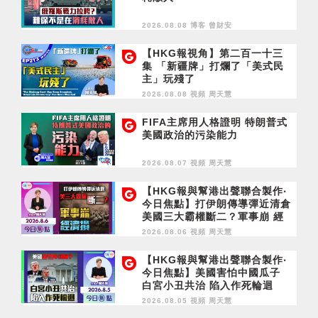
2026.08.08 博客
曾財安
【HKG報視角】第二百一十三
集 「新疆牌」打爛了「美式民
主」玩殘了
2026.08.08 視頻
周天慧
FIFA主席用人格證明 特朗普式
美國政治的污染能力
2026.08.07 視頻
周天慧
【HKG報與幫港出聲聯合製作‧
今日焦點】打伊朗傳導彈近清倉
美國三大霸權斷二？軍事崩 經
濟損
2026.08.06 視頻
周天慧
【HKG報與幫港出聲聯合製作‧
今日焦點】美國害怕中國瓜子
白宮小丑共治 陷入作死輪迴
2026.08.05 視頻
周天慧