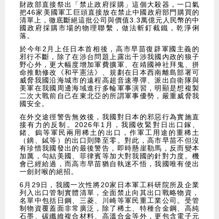
財政部直接祭出「禁止政府採購」這個大殺器，一口氣
把46家美國軍工巨頭直接放在禁止中國政府部門購買的
清單上，徹底斷絕這批公司與價值3.3萬億元人民幣的中
國政府採購市場的物理聯繫，做法斬釘截鐵，乾淨俐
落。
於今年2月上任日本首相後，高市早苗復辟軍國主義的
邪行不斷，除了在涉台問題上露出干涉我國內政的狼子
野心外，更大幅度增加軍費擴軍、在靖國神社拜鬼、拼
命推動修改《和平憲法》、規劃在日本西南離島部署可
威脅我國沿海城市的遠程高超音速導彈、派出自衛隊與
美軍在我國周邊海域進行多輪軍事演習，明顯是想複製
二次大戰前自己在東北亞的所謂軍事優勢，嚴重威脅我
國安全。
在外交途徑警告無效後，我國對日本的邪惡行為實施直
接有力的反制。2026年1月，我國收緊對日出口鎵、
鍺、鎢等軍民兩用稀土的出口，作軍工用途的重稀土
（鏑、鋱等）的出口則降至零。對此，高市早苗不但沒
有珍惜我國發出的最後警告，即時懸崖勒馬，反而變本
加厲，勾結美國、菲律賓等加大對我國的針對力度。機
會已經給過，而高市早苗猶自執迷不悟，我國唯有使出
一劍封喉的絕招。
6月29日，我國一次性將20家日本軍工科研院所及企業
列入出口管制實體清單，全面禁止向其出口戰略物資，
名單中包括日鋼、三菱、川崎等軍民重工業公司。受管
制物資覆蓋面非常廣泛，除了稀土、特種合金鋼、高純
石墨、碳纖維複合材料、高溫合金等外，更包含電子元