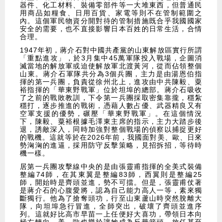
器件、化工材料、裝備零部件等一大堆東西，但普通民
用商品如糧食、日用百貨、家電等則不在管制範圍之
內。這個軍民物資分開對待的管制措施既合乎我國國家
安全的需要，也不直接影響日本百姓的日常生活，合情
合理。
1947年初，蔣介石對中國共產黨的山東解放區實行所謂
「重點進攻」，於3月集中45萬軍隊投入戰場，企圖消
滅當地的解放軍或迫使解放軍北渡黃河，從而佔領整個
山東。蔣介石軍隊共分為3個兵團，主力是由湯恩伯指
揮的第一兵團，負責從徐州北上，進攻由中共陳毅、粟
裕指揮的「華東野戰軍」位於坦埠的總部。蔣介石吸收
了之前的戰敗教訓，下令第一兵團採取密集靠攏，穩紮
穩打，逐步推進的戰術，憑藉人數占優、武器精良又有
空軍支援的優勢，碾壓「華東野戰軍」。在這個情況
下，陳毅、粟裕根據毛澤東主席的指示，主力大踏步後
退，誘敵深入，同時加強對整個戰場的偵察以捕捉更好
的戰機。這就等於在2026年前，我國面對美、歐、日來
勢洶洶的進逼，採用防守反擊策略，見招拆招，等待時
機一樣。
居第一兵團攻擊線中央的是由張靈甫指揮的全美式裝備
整編74師，在其東翼是整編83師，西翼則是整編25
師，開始時是齊頭並進，勢不可擋。但是，張靈甫仗著
是蔣介石的心腹愛將，認為自己能力高人一等，素來獨
斷獨行。他為了搶奪頭功，行至山東蘆山時突然脫離大
隊，向坦埠急行冒進，全師突出，破壞了齊頭並進序
列。這就好比高市早苗一上任便好大喜功，帶領日本向