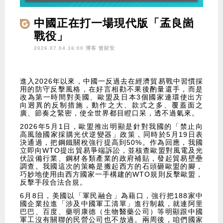
中國正在打一場現代版「孟良崮
戰役」
2026.07.04 16:00 博客
曾財安
進入2026年以來，中國一反過去在經濟貿易戰中習慣採
用的防守反擊風格，在好言相勸不果後酌量還手，而是
改為第一時間對美國、歐盟及日本3個國家連環使出方
向迥異的反制措施，動作之大、款式之多、覆蓋面之
廣、節奏之緊密，使全世界都目瞪口呆，透不過氣來。
2026年5月1日，歐盟推出明顯是針對我國的「禁止向
高風險國家採購光伏逆變器」政策，同時於5月19日表
決通過，把鋼鐵關稅強行提高到50%。作為回應，我國
立即向WTO提出貿易爭端訴訟，並核查歐盟對風電及光
伏設備行業、鋼材各類產業的政府補貼，發起貿易壁壘
調查。我國這次的策略是搬起西方的石頭砸歐盟的腳，
巧妙地使用由西方國家一手構建的WTO規則反擊歐盟，
反擊手段合法合規。
6月8日，美國以「軍民融合」為藉口，強行把188家中
國企業拉進「涉及中國軍工清單」進行制裁，就連阿里
巴巴、百度、藥明康德（生物醫藥公司）等明顯跟中國
軍工沒有關聯的民營公司也不放過。兩周後，咱們國家