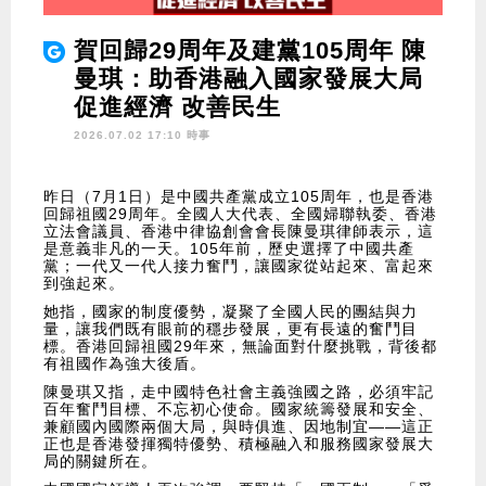
賀回歸29周年及建黨105周年 陳
曼琪：助香港融入國家發展大局
促進經濟 改善民生
2026.07.02 17:10 時事
昨日（7月1日）是中國共產黨成立105周年，也是香港
回歸祖國29周年。全國人大代表、全國婦聯執委、香港
立法會議員、香港中律協創會會長陳曼琪律師表示，這
是意義非凡的一天。105年前，歷史選擇了中國共產
黨；一代又一代人接力奮鬥，讓國家從站起來、富起來
到強起來。
她指，國家的制度優勢，凝聚了全國人民的團結與力
量，讓我們既有眼前的穩步發展，更有長遠的奮鬥目
標。香港回歸祖國29年來，無論面對什麼挑戰，背後都
有祖國作為強大後盾。
陳曼琪又指，走中國特色社會主義強國之路，必須牢記
百年奮鬥目標、不忘初心使命。國家統籌發展和安全、
兼顧國內國際兩個大局，與時俱進、因地制宜——這正
正也是香港發揮獨特優勢、積極融入和服務國家發展大
局的關鍵所在。