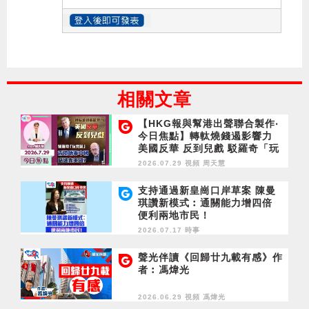
相關文章
【HKG報與幫港出聲聯合製作‧
今日焦點】轉軚燒錢遏影響力
美國反華 反到兒戲 駁羅奇「玩
完論」 香港唔靠中國 唔通靠美
2026.07.29 視頻
周天慧
國？
支持通過新皇崗口岸草案 陳曼
琪讚新模式︰通關能力增四倍
便利兩地市民！
2026.07.17 時事
聲光伴讀《回歸廿九載有感》作
者︰馮煒光
2026.06.29 視頻
馮煒光