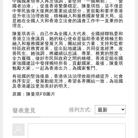
中國國家領導人再次強調，要堅持「一國兩制」、「愛
國者治港」，促進香港繁榮穩定。陳曼琪指，這不僅是
中華民族偉大復興的重要組成部分，更鼓勵和要求香港
提升依法治理效能，積極融入和服務國家發展大局。這
是她在全國人大和香港立法會的議會工作中一直秉持的
理念。
陳曼琪表示，自己作為全國人大代表、全國婦聯執委和
香港立法會議員，她的核心使命是協助香港更積極主動
融入和服務國家發展大局，團結婦女力量，支持和監察
特區政府務實改革，提出貼地建議，共同促進經濟、改
善民生。她強調，將繼續以忠誠、專業、務實的態度，
全力履職，做好市民與政府之間的橋樑。香港定能在國
家強國建設中發揮獨特所長，貢獻國家。最後，陳曼琪
勉勵大家，一起為香港出力，為國家奮鬥。
有祖國的堅強後盾，香港依法治理效能持續提升，社會
秩序安定、發展動能充沛，希望各界團結一致，為祖國
及香港建設更加美好的明天。
原圖：陳曼琪FB圖片
排列方式:
發表意見