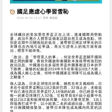
國足應虛心學習雪恥
2026.06.30 16:17 博客
獨孤帆
全球矚目的美加墨世界盃正在上演，適逢國際局勢動
盪，政治不應介入體育這個老話題自然又成為焦點。特
別是近期中日關係陷於低谷，連帶替亞洲足球爭光的日
本隊也在內地引起爭議，再次引證有人的地方就有政
治，體育不能倖免。
「政治」是「管理眾人的事」，何況世界盃是關乎國與
國之間的榮耀，賽前升國旗和奏國歌本身就帶有強烈的
政治訊息。中國過往在多屆世界盃外圍賽都是日本的手
下敗將，最慘的紀錄是2024年9月在客場以0比7大敗，
成為國人錐心之痛。何時中國國家足球隊可以成為國人
之驕傲？
個人認為，日本足球悅目好看。雖然在本文截稿時，日
本在今屆世界盃剛以1比2負於巴西，32強止步，未能追
平自己過往四次世界盃打入16強的紀錄，但已經是今屆
唯一的東亞球隊打入32強。它較早前在F組小組賽中先
後以2比2逼和歐洲勁旅荷蘭、4比0大勝突尼斯、1比1
與瑞典打成平手，以小組第二名的成績出線。而近期因
中日兩國關係緊張，連帶日本隊也成為國內民眾的話
題。