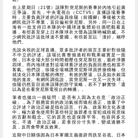
在上星期日（21號）該隊對突尼斯的賽事於內地引起廣
泛爭論。首先，中央電視台（CCTV5）直播該場賽事
時，主要負責評述的評論員徐陽（前國腳）事後被大批
網民批評不專業，盲目偏袒突尼斯。另外，同一日在上
海有一批支持日本隊的中國球迷集體前往酒吧觀看直
播，有些甚至穿上日本隊球衣大聲為該隊吶喊助威。不
少網民批評這批球迷不愛國，有些甚至以「漢奸」稱呼
他們。
先說央視的足球直播。眾多批評者的留言主要針對徐陽
不中立的評述。該場比賽整個過程和戰果確實是一面
倒，日本全場大部分時間都壓住突尼斯狂攻，最終淨勝
四球。而內地球迷對這場球賽評述的負面回應也相當不
客氣。他們說，徐陽全場稱讚突尼斯球員拼搶積極，但
就淡化日本隊流暢的傳控、有效的壓逼，以及如水銀瀉
地的進攻。有網民調侃說，當突尼斯一次又一次失球，
徐陽仍然盲目追捧該隊的防守策略，若不了解實情「還
以為是在看突尼斯電視台的轉播」。
筆者也拋出一個疑問：是否有人因為太在意「政治正
確」，為了順應當前的政治氣候而矯枉過正，放棄了中
立評述？政治正確是指在語言、行為、政策和文化表達
中，極力避免使用對某些特定族群產生冒犯或歧視意味
的言辭和觀念。它的原意也是保障平等、包容與多元
化。不過「政治正確」若拿捏分寸失準，變成過猶不
及，反而會帶來反效果。
近期中日關係因為日本軍國主義復辟而跌至谷底。日本