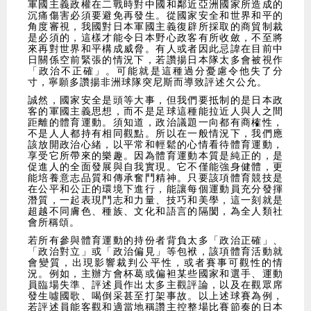
軍國主義政權在二戰時對中國和鄰近亞洲國家所造成的
沉痛傷害必須要避免再發生。從國家安全和世界和平的
角度審視，我國對日本軍國主義復辟所採取的商貿制裁
是必須的，這樣才能令日本野心政客有所收斂，不至將
來再對世界和平構成威脅。有人或者因此忌諱在目前中
日關係空前緊張的情況下，若讚揚日本隊太多會被視作
「政治不正確」。可能就是這種過分憂慮令他失了分
寸，寧願多讚揚非洲球隊突尼斯而導致評述欠公允。
誠然，國家安全是頭等大事，但我們要抵制的是日本政
客的軍國主義思想，而不是足球這種能拉近人與人之間
距離的體育運動。須知道，政治議題一向都有商榷性，
不是人人都持有相同觀點。所以在一般情況下，我們應
該放開政治心緒，以平常和輕鬆的心情看待體育運動，
享受它所帶來的樂趣。因為體育運動本質是純正的，是
促進人的全面發展與自我實現。它不僅能強身健體，更
能培養意志品質和傳承奮鬥精神。只要該項體育競技是
在公平和公正的環境下進行，能讓每個運動員充分發揮
潛質，一起表現鬥志和力量、技巧和美學，這一刻就是
超越不同膚色、種族、文化和語言的隔閡，為全人類社
會所稱頌。
若所有參與體育運動的持份者背負太多「政治正確」、
「政治對立」或「政治偏見」等包袱，該項體育活動就
會變質，出現影響裁判公平性，或者賽事可觀性的情
況。例如，主辦方會杯葛或偏袒某些國家和選手、運動
員臨場失準、評述員作出太多主觀評論，以及在觀眾席
發生噓國歌、喝倒采甚至打架事故。以上述球賽為例，
若評述員能客觀和適當地稱讚主控整場比賽節奏的日本