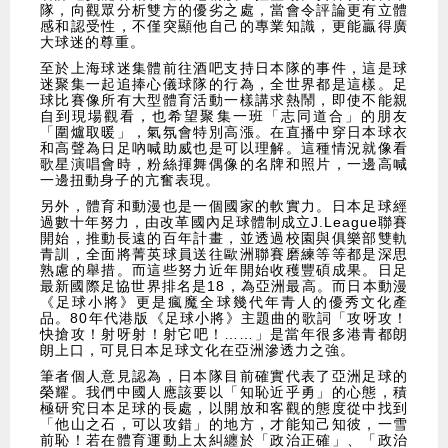
隊，向觀眾分析雙方的優劣之處，當會令評論更有立體
感和認受性，不僅突顯他自己的專業知識，更能贏得廣
大球迷的尊重。
至於上海球迷集體前往酒吧支持日本隊的事件，這是球
迷聚集一起追捧心儀球隊的行為，全世界都是這樣。足
球比賽像所有大型體育活動一樣講求熱鬧，即使不能親
自到現場觀看，也希望聚集一班「志同道合」的朋友
「圍爐取暖」，氣氛會特別高漲。在直播中穿日本球衣
和高聲為日足吶喊助威也是可以理解。這種情況就像看
歌星演唱會時，粉絲揮舞偶像的名牌和照片，一邊高喊
一邊扭動身子的亢奮表現。
另外，體育和動漫也是一個國家的軟實力。日本足球經
過數十年努力，由改革國內足球體制成立J.League聯賽
開始，推動長遠的百年計畫，並透過校園與俱樂部雙軌
青訓，全面將菁英球員送往歐洲聯賽磨練等等都是深思
熟慮的舉措。而這些努力近年開始收穫豐碩成果。日足
最新國際足協世界排名是18，為亞洲最高。而日本動漫
《足球小將》更是瘋魔全球幾代年青人的優秀文化產
品。80年代港版《足球小將》主題曲的歌詞「攻呀攻！
快搶攻！射呀射！射它吧！……」是當年很多港青都朗
朗上口，可見日本足球文化在亞洲滲透力之強。
筆者個人意見認為，日本隊目前確實代表了亞洲足球的
榮耀。我們中國人應該要以「知恥近乎勇」的心態，積
極研究日本足球的長處，以開放和客觀的態度從中找到
「他山之石，可以攻錯」的地方，才能知己知彼，一雪
前恥！若在體育運動上太糾纏於「政治正確」、「政治