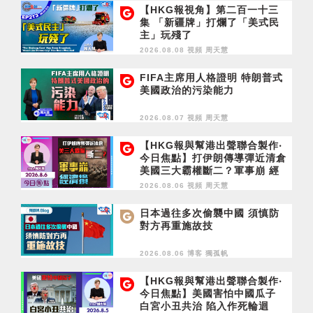
【HKG報視角】第二百一十三
集 「新疆牌」打爛了「美式民
主」玩殘了
2026.08.08 視頻
周天慧
FIFA主席用人格證明 特朗普式
美國政治的污染能力
2026.08.07 視頻
周天慧
【HKG報與幫港出聲聯合製作‧
今日焦點】打伊朗傳導彈近清倉
美國三大霸權斷二？軍事崩 經
濟損
2026.08.06 視頻
周天慧
日本過往多次偷襲中國 須慎防
對方再重施故技
2026.08.06 博客
獨孤帆
【HKG報與幫港出聲聯合製作‧
今日焦點】美國害怕中國瓜子
白宮小丑共治 陷入作死輪迴