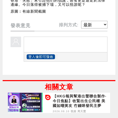
香港「失敗」來引證他們的倡議，甚者更是遊走於法律
邊緣。今日落得被捕下場，又可以怪誰呢？
原圖︰有線新聞截圖
排列方式:
發表意見
相關文章
【HKG報與幫港出聲聯合製作‧
今日焦點】收緊出生公民權 美
國如嘲黃友 冇錢咪發民主夢
「質」「量」都唔合格 記協憑
2026.08.10 視頻
周天慧
乜自號「香港」？