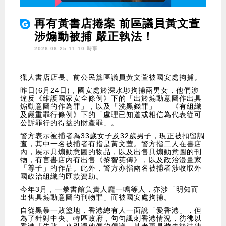
再有黃書店捲案 前區議員黃文萱
涉煽動被捕 嚴正執法！
2026.06.25 11:10 時事
獵人書店店長、前公民黨區議員黃文萱被國安處拘捕。
昨日(6月24日)，國安處於深水埗拘捕兩男女，他們涉
違反《維護國家安全條例》下的「出於煽動意圖作出具
煽動意圖的作為罪」，以及「洗黑錢罪」——《有組織
及嚴重罪行條例》下的「處理已知道或相信為代表從可
公訴罪行的得益的財產罪」。
警方表示被捕者為33歲女子及32歲男子，現正被扣留調
查，其中一名被捕者有指是黃文萱。警方指二人在書店
內，展示具煽動意圖的物品，以及出售具煽動意圖的刊
物，有言書店內有出售《黎智英傳》，以及政治漫畫家
「尊子」的作品。此外，警方亦指兩名被捕者涉收取外
國政治組織的匯款資助。
今年3月，一拳書館負責人龐一鳴等人，亦涉「明知而
出售具煽動意圖的刊物罪」而被國安處拘捕。
自從黑暴一敗塗地，香港總有人一面說「愛香港」，但
為了針對中央、特區政府，句句諷刺香港情況，彷彿以