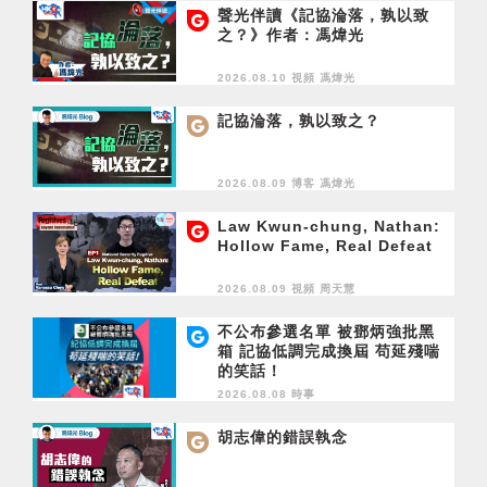
聲光伴讀《記協淪落，孰以致
之？》作者：馮煒光
2026.08.10 視頻
馮煒光
記協淪落，孰以致之？
2026.08.09 博客
馮煒光
Law Kwun-chung, Nathan:
Hollow Fame, Real Defeat
2026.08.09 視頻
周天慧
不公布參選名單 被鄧炳強批黑
箱 記協低調完成換屆 苟延殘喘
的笑話！
2026.08.08 時事
胡志偉的錯誤執念