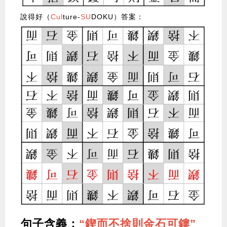
說得好（
Cul
ture-
SU
DOKU）答案：
句子含義：
“鍥而不捨則金石可鏤”