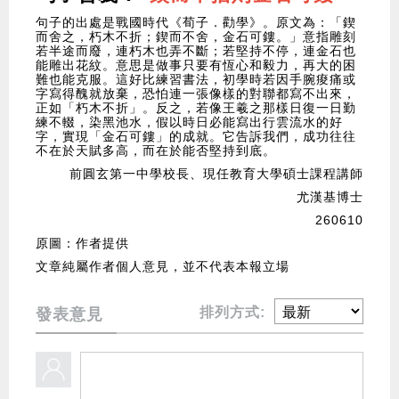
句子的出處是戰國時代《荀子．勸學》。原文為：「鍥
而舍之，朽木不折；鍥而不舍，金石可鏤。」意指雕刻
若半途而廢，連朽木也弄不斷；若堅持不停，連金石也
能雕出花紋。意思是做事只要有恆心和毅力，再大的困
難也能克服。這好比練習書法，初學時若因手腕痠痛或
字寫得醜就放棄，恐怕連一張像樣的對聯都寫不出來，
正如「朽木不折」。反之，若像王羲之那樣日復一日勤
練不輟，染黑池水，假以時日必能寫出行雲流水的好
字，實現「金石可鏤」的成就。它告訴我們，成功往往
不在於天賦多高，而在於能否堅持到底。
前圓玄第一中學校長、現任教育大學碩士課程講師
尤漢基博士
260610
原圖：作者提供
文章純屬作者個人意見，並不代表本報立場
排列方式:
發表意見