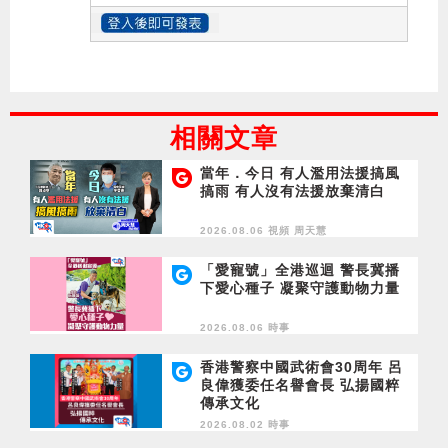
相關文章
當年．今日 有人濫用法援搞風
搞雨 有人沒有法援放棄清白
2026.08.06 視頻
周天慧
「愛寵號」全港巡迴 警長冀播
下愛心種子 凝聚守護動物力量
2026.08.06 時事
香港警察中國武術會30周年 呂
良偉獲委任名譽會長 弘揚國粹
傳承文化
2026.08.02 時事