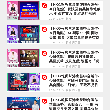
【HKG報與幫港出聲聯合製作‧
今日焦點】貿談及傳美擬爭地啟
示 中國有實力 劃紅線訂規則
2026.08.04 視頻
【HKG報與幫港出聲聯合製作‧
今日焦點】AI博弈：中國 開放
美國 獨食 大國器量顛覆科技霸
權！
2026.07.31 視頻
周天慧
【HKG報與幫港出聲聯合製作‧
今日焦點】轉軚燒錢遏影響力
美國反華 反到兒戲 駁羅奇「玩
完論」 香港唔靠中國 唔通靠美
2026.07.29 視頻
周天慧
國？
【HKG報與幫港出聲聯合製作‧
今日焦點】三國外長鬥法 魯比
奧偽關心「細佬」 王毅不見日
外相 明落日本 美國面
2026.07.24 視頻
周天慧
【HKG報與幫港出聲聯合製作‧
華山論勢】第四百八十一集 南
海衝突是東西之爭 美國兵分勢