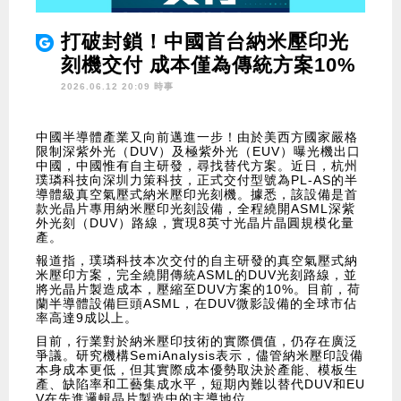
打破封鎖！中國首台納米壓印光
刻機交付 成本僅為傳統方案10%
2026.06.12 20:09 時事
中國半導體產業又向前邁進一步！由於美西方國家嚴格
限制深紫外光（DUV）及極紫外光（EUV）曝光機出口
中國，中國惟有自主研發，尋找替代方案。近日，杭州
璞璘科技向深圳力策科技，正式交付型號為PL-AS的半
導體級真空氣壓式納米壓印光刻機。據悉，該設備是首
款光晶片專用納米壓印光刻設備，全程繞開ASML深紫
外光刻（DUV）路線，實現8英寸光晶片晶圓規模化量
產。
報道指，璞璘科技本次交付的自主研發的真空氣壓式納
米壓印方案，完全繞開傳統ASML的DUV光刻路線，並
將光晶片製造成本，壓縮至DUV方案的10%。目前，荷
蘭半導體設備巨頭ASML，在DUV微影設備的全球市佔
率高達9成以上。
目前，行業對於納米壓印技術的實際價值，仍存在廣泛
爭議。研究機構SemiAnalysis表示，儘管納米壓印設備
本身成本更低，但其實際成本優勢取決於產能、模板生
產、缺陷率和工藝集成水平，短期內難以替代DUV和EU
V在先進邏輯晶片製造中的主導地位。