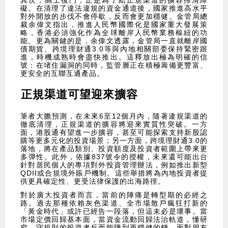
其次，關上後門，正是為了給正規渠道的擴容掃清障
礙。在清理了違法違規的資金通道後，國家推進高水平
對外開放的步伐不會停歇，反而會更加穩健。金管局總
裁余偉文指出，推進人民幣國際化是國家重大發展策
略，香港必須強化作為全球離岸人民幣業務樞紐的功
能。更為關鍵的是，余偉文透露，金管局一直就離岸國
債期貨、跨境理財通3.0等與內地相關部委保持緊密跟
進，時機成熟時會盡快推出。這釋放出極為明確的信
號：在堵住漏洞的同時，監管層正在積極籌備更豐富、
更安全的互聯互通產品。
正規渠道可望迎來擴容
筆者大膽預測，在未來6至12個月內，隨著違規渠道的
徹底清理，正規渠道的擴容將迎來實質性突破。一方
面，港股通有望進一步擴容，甚至可能探索支持新股認
購等更多元化的投資場景；另一方面，跨境理財通3.0的
落地，將在產品類別、投資額度及投資者範圍上帶來更
多彈性。此外，依據837號令的授權，未來還可能出台
針對居民個人的專項對外投資管理辦法，例如推出新型
QDII或合規境外賬戶機制。這些舉措將為內地投資者提
供更具確定性、更受法律保護的出海路徑。
對於廣大投資者而言，當前的陣痛是轉型期的必經之
路。過去那種依賴灰色渠道、全市場散戶瘋狂打新的
「黃金時代」或許已經告一段落，但這未必是壞事。當
市場定價回歸基本面，當資金流動回歸法治軌道，懂研
究、守規則的投資者反而能賺到更穩健的錢。面對朋友