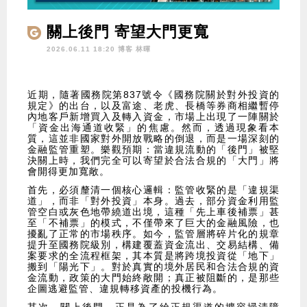
關上後門 寄望大門更寬
2026.06.11 18:20 博客
林暉
近期，隨著國務院第837號令《國務院關於對外投資的
規定》的出台，以及富途、老虎、長橋等券商相繼暫停
內地客戶新增買入及轉入資金，市場上出現了一陣關於
「資金出海通道收緊」的焦慮。然而，透過現象看本
質，這並非國家對外開放戰略的倒退，而是一場深刻的
金融監管重塑。樂觀預期：當違規流動的「後門」被堅
決關上時，我們完全可以寄望於合法合規的「大門」將
會開得更加寬敞。
首先，必須釐清一個核心邏輯：監管收緊的是「違規渠
道」，而非「對外投資」本身。過去，部分資金利用監
管空白或灰色地帶繞道出境，這種「先上車後補票」甚
至「不補票」的模式，不僅帶來了巨大的金融風險，也
擾亂了正常的市場秩序。如今，監管層將碎片化的規章
提升至國務院級別，構建覆蓋資金流出、交易結構、備
案要求的全流程框架，其本質是將跨境投資從「地下」
搬到「陽光下」。對於真實的境外居民和合法合規的資
金流動，政策的大門始終敞開；真正被阻斷的，是那些
企圖逃避監管、違規轉移資產的投機行為。