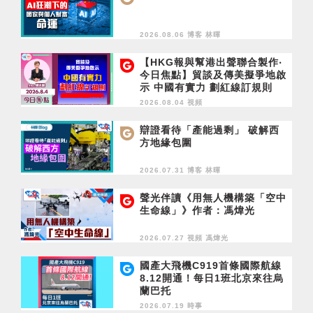
2026.08.06 博客
林暉
【HKG報與幫港出聲聯合製作‧
今日焦點】貿談及傳美擬爭地啟
示 中國有實力 劃紅線訂規則
2026.08.04 視頻
辯證看待「產能過剩」 破解西
方地緣包圍
2026.07.31 博客
林暉
聲光伴讀《用無人機構築「空中
生命線」》作者：馮煒光
2026.07.27 視頻
馮煒光
國產大飛機C919首條國際航線
8.12開通！每日1班北京來往烏
蘭巴托
2026.07.19 時事