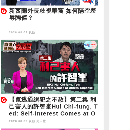
新西蘭外長歧視華裔 如何隔空羞
辱陶傑？
2026.08.02 視頻
【竄逃通緝犯之不赦】第二集 利
己害人的許智峯Hui Chi-fung, T
ed: Self-Interest Comes at O
thers' Expense
2026.08.02 視頻
周天慧