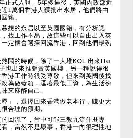
年正式入籍。5年多過後，英國內政部近
接近1萬個香港人獲批出永居，他們將由
國國籍。
思暮想的永居以至英國國籍，有分析認
人，找工作不易，故這些可以自由出入英
有一定機會選擇回流香港，回到他們最熟
熱鬧的時候，除了一大堆KOL 出來Har
財」子也出來推銷賣英國樓，另一種說得很
在香港工作時很受尊敬，但來到英國後找
要改為做藍領，逗著最低工資，為生活徬
氣味來麻醉自己。
獲釋」，選擇回來香港做老本行，賺更大
是很合理的預期。
真的回流了，當中可能三教九流什麼專
度看，當然不是壞事，香港一向很理性地