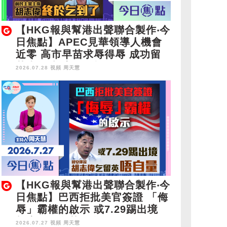
【HKG報與幫港出聲聯合製作‧今
日焦點】APEC見華領導人機會
近零 高市早苗求辱得辱 成功留
英半年 胡志偉終於乞到了
2026.07.28 視頻
周天慧
【HKG報與幫港出聲聯合製作‧今
日焦點】巴西拒批美官簽證 「侮
辱」霸權的啟示 或7.29踢出境
胡志偉乞留英唔自量
2026.07.27 視頻
周天慧