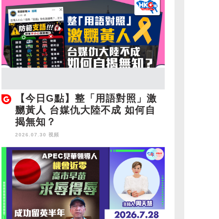
【今日G點】整「用語對照」激
嬲黃人 台媒仇大陸不成 如何自
揭無知？
2026.07.30 視頻