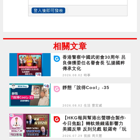
相關文章
香港警察中國武術會30周年 呂
良偉獲委任名譽會長 弘揚國粹
傳承文化
2026.08.02 時事
靜態「說得Cool」-35
2026.08.02 生活
曹宏威
【HKG報與幫港出聲聯合製作‧
今日焦點】轉軚燒錢遏影響力
美國反華 反到兒戲 駁羅奇「玩
完論」 香港唔靠中國 唔通靠美
2026.07.29 視頻
周天慧