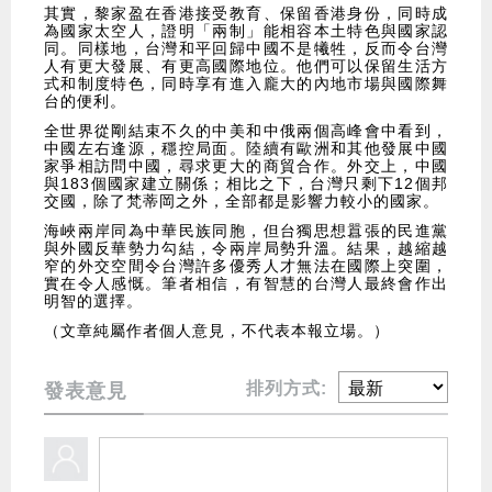
其實，黎家盈在香港接受教育、保留香港身份，同時成
為國家太空人，證明「兩制」能相容本土特色與國家認
同。同樣地，台灣和平回歸中國不是犧牲，反而令台灣
人有更大發展、有更高國際地位。他們可以保留生活方
式和制度特色，同時享有進入龐大的內地市場與國際舞
台的便利。
全世界從剛結束不久的中美和中俄兩個高峰會中看到，
中國左右逢源，穩控局面。陸續有歐洲和其他發展中國
家爭相訪問中國，尋求更大的商貿合作。外交上，中國
與183個國家建立關係；相比之下，台灣只剩下12個邦
交國，除了梵蒂岡之外，全部都是影響力較小的國家。
海峽兩岸同為中華民族同胞，但台獨思想囂張的民進黨
與外國反華勢力勾結，令兩岸局勢升溫。結果，越縮越
窄的外交空間令台灣許多優秀人才無法在國際上突圍，
實在令人感慨。筆者相信，有智慧的台灣人最終會作出
明智的選擇。
（文章純屬作者個人意見，不代表本報立場。）
排列方式:
發表意見