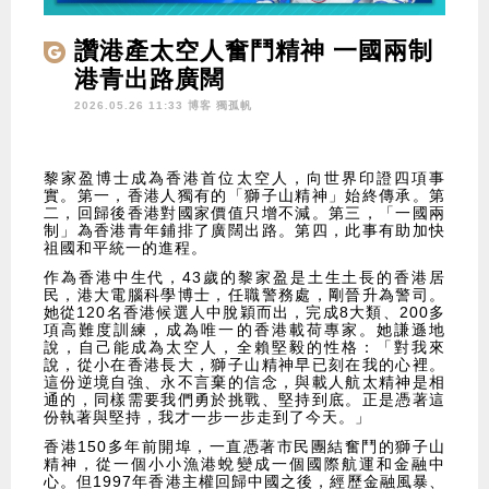
讚港產太空人奮鬥精神 一國兩制
港青出路廣闊
2026.05.26 11:33 博客
獨孤帆
黎家盈博士成為香港首位太空人，向世界印證四項事
實。第一，香港人獨有的「獅子山精神」始終傳承。第
二，回歸後香港對國家價值只增不減。第三，「一國兩
制」為香港青年鋪排了廣闊出路。第四，此事有助加快
祖國和平統一的進程。
作為香港中生代，43歲的黎家盈是土生土長的香港居
民，港大電腦科學博士，任職警務處，剛晉升為警司。
她從120名香港候選人中脫穎而出，完成8大類、200多
項高難度訓練，成為唯一的香港載荷專家。她謙遜地
說，自己能成為太空人，全賴堅毅的性格：「對我來
說，從小在香港長大，獅子山精神早已刻在我的心裡。
這份逆境自強、永不言棄的信念，與載人航太精神是相
通的，同樣需要我們勇於挑戰、堅持到底。正是憑著這
份執著與堅持，我才一步一步走到了今天。」
香港150多年前開埠，一直憑著市民團結奮鬥的獅子山
精神，從一個小小漁港蛻變成一個國際航運和金融中
心。但1997年香港主權回歸中國之後，經歷金融風暴、