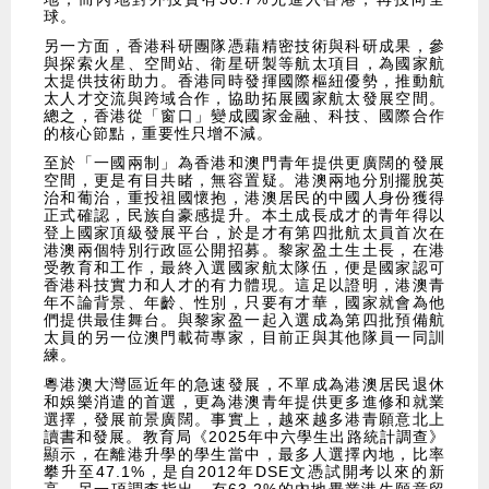
球。
另一方面，香港科研團隊憑藉精密技術與科研成果，參
與探索火星、空間站、衛星研製等航太項目，為國家航
太提供技術助力。香港同時發揮國際樞紐優勢，推動航
太人才交流與跨域合作，協助拓展國家航太發展空間。
總之，香港從「窗口」變成國家金融、科技、國際合作
的核心節點，重要性只增不減。
至於「一國兩制」為香港和澳門青年提供更廣闊的發展
空間，更是有目共睹，無容置疑。港澳兩地分別擺脫英
治和葡治，重投祖國懷抱，港澳居民的中國人身份獲得
正式確認，民族自豪感提升。本土成長成才的青年得以
登上國家頂級發展平台，於是才有第四批航太員首次在
港澳兩個特別行政區公開招募。黎家盈土生土長，在港
受教育和工作，最終入選國家航太隊伍，便是國家認可
香港科技實力和人才的有力體現。這足以證明，港澳青
年不論背景、年齡、性別，只要有才華，國家就會為他
們提供最佳舞台。與黎家盈一起入選成為第四批預備航
太員的另一位澳門載荷專家，目前正與其他隊員一同訓
練。
粵港澳大灣區近年的急速發展，不單成為港澳居民退休
和娛樂消遣的首選，更為港澳青年提供更多進修和就業
選擇，發展前景廣闊。事實上，越來越多港青願意北上
讀書和發展。教育局《2025年中六學生出路統計調查》
顯示，在離港升學的學生當中，最多人選擇內地，比率
攀升至47.1%，是自2012年DSE文憑試開考以來的新