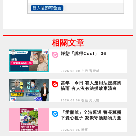
相關文章
靜態「說得Cool」-36
2026.08.09 生活
曹宏威
當年．今日 有人濫用法援搞風
搞雨 有人沒有法援放棄清白
2026.08.06 視頻
周天慧
「愛寵號」全港巡迴 警長冀播
下愛心種子 凝聚守護動物力量
2026.08.06 時事