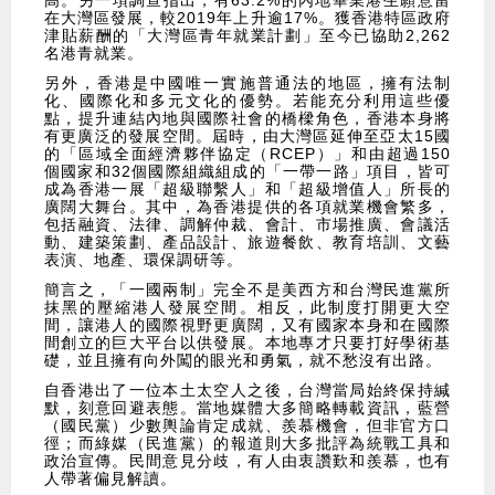
高。另一項調查指出，有63.2%的內地畢業港生願意留
在大灣區發展，較2019年上升逾17%。獲香港特區政府
津貼薪酬的「大灣區青年就業計劃」至今已協助2,262
名港青就業。
另外，香港是中國唯一實施普通法的地區，擁有法制
化、國際化和多元文化的優勢。若能充分利用這些優
點，提升連結內地與國際社會的橋樑角色，香港本身將
有更廣泛的發展空間。屆時，由大灣區延伸至亞太15國
的「區域全面經濟夥伴協定（RCEP）」和由超過150
個國家和32個國際組織組成的「一帶一路」項目，皆可
成為香港一展「超級聯繫人」和「超級增值人」所長的
廣闊大舞台。其中，為香港提供的各項就業機會繁多，
包括融資、法律、調解仲裁、會計、市場推廣、會議活
動、建築策劃、產品設計、旅遊餐飲、教育培訓、文藝
表演、地產、環保調研等。
簡言之，「一國兩制」完全不是美西方和台灣民進黨所
抹黑的壓縮港人發展空間。相反，此制度打開更大空
間，讓港人的國際視野更廣闊，又有國家本身和在國際
間創立的巨大平台以供發展。本地專才只要打好學術基
礎，並且擁有向外闖的眼光和勇氣，就不愁沒有出路。
自香港出了一位本土太空人之後，台灣當局始終保持緘
默，刻意回避表態。當地媒體大多簡略轉載資訊，藍營
（國民黨）少數輿論肯定成就、羨慕機會，但非官方口
徑；而綠媒（民進黨）的報道則大多批評為統戰工具和
政治宣傳。民間意見分歧，有人由衷讚歎和羨慕，也有
人帶著偏見解讀。