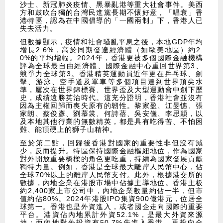
沙士、新冠肺炎疫情、黑暴亂港等重大社會事件。美西
方和鼓吹台獨的台灣民進黨長期不懷好意，「唱衰」香
港特區，認為在中國倡導的「一國兩制」下，香港人已
失去活力。
但數據顯示，疫情和社會騷亂平息之後，本地GDP年均
增長2.6%，高於同期發達經濟體（如歐美地區）約2.
0%的平均增幅。2024年，香港更被多個國際金融機構
評為全球最自由經濟體、國際金融中心重回世界第3、
競爭力全球第3。香港精英運動員近年更在乒乓球、劍
擊、游泳、空手道及單車等多個項目達到世界頂尖水
準，屢次在世界錦標賽、世界盃及大型運動會中創下歷
史，成績遠勝英治時代。這充分證明，香港社會並沒有
因為主權回歸而喪失原有的韌性。黎家盈、江旻憓、張
家朗、蔡俊彥、劉慕裳、何詩蓓、吳安儀、李思穎，以
及本地其他行業的無數精英，都是具有吃得苦、不怕困
難、能頂硬上的獅子山精神。
至於第二點，回歸後香港對國家的重要性非但沒有減
少，反而提升。特區保持國際金融樞紐地位，作為國家
對外開放重要橋樑的角色更吃重，持續為國家發展貢獻
獨特力量。例如，香港是全球最大離岸人民幣中心，佔
全球70%以上的離岸人民幣支付。此外，根據港交所的
數據，內地企業在港股市場中佔據主導地位。香港主板
約2,400家上市公司中，內地企業數量約佔一半，但市
值約佔80%。2024年港股IPO集資900億港元，位居全
球第一。香港也是外資進入，或者國企走向國際的重要
平台。港資佔內地累計外資52.1%，是最大外資來源
地；而內地對外投資有50.7%先進入香港，再投向全