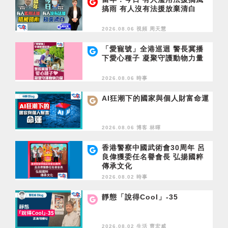
搞雨 有人沒有法援放棄清白
2026.08.06 視頻
周天慧
「愛寵號」全港巡迴 警長冀播
下愛心種子 凝聚守護動物力量
2026.08.06 時事
AI狂潮下的國家與個人財富命運
2026.08.06 博客
林暉
香港警察中國武術會30周年 呂
良偉獲委任名譽會長 弘揚國粹
傳承文化
2026.08.02 時事
靜態「說得Cool」-35
2026.08.02 生活
曹宏威