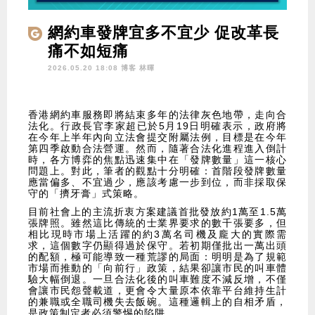
網約車發牌宜多不宜少 促改革長
痛不如短痛
2026.05.20 18:08 博客
林暉
香港網約車服務即將結束多年的法律灰色地帶，走向合
法化。行政長官李家超已於5月19日明確表示，政府將
在今年上半年內向立法會提交附屬法例，目標是在今年
第四季啟動合法營運。然而，隨著合法化進程進入倒計
時，各方博弈的焦點迅速集中在「發牌數量」這一核心
問題上。對此，筆者的觀點十分明確：首階段發牌數量
應當偏多、不宜過少，應該考慮一步到位，而非採取保
守的「擠牙膏」式策略。
目前社會上的主流折衷方案建議首批發放約1萬至1.5萬
張牌照。雖然這比傳統的士業界要求的數千張要多，但
相比現時市場上活躍的約3萬名司機及龐大的實際需
求，這個數字仍顯得過於保守。若初期僅批出一萬出頭
的配額，極可能導致一種荒謬的局面：明明是為了規範
市場而推動的「向前行」政策，結果卻讓市民的叫車體
驗大幅倒退。一旦合法化後的叫車難度不減反增，不僅
會讓市民怨聲載道，更會令大量原本依靠平台維持生計
的兼職或全職司機失去飯碗。這種邏輯上的自相矛盾，
是政策制定者必須警惕的陷阱。