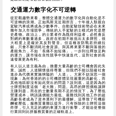
交通運力數字化不可逆轉
從宏觀趨勢來看，整體交通運力的數字化與自動化是不
可逆轉的浪潮。正如馬斯克近期所言，十年後人類親自
駕駛汽車或將成為少數事件。自動駕駛技術勢必在未來
幾年加入市場競爭，傳統的人手駕駛的士模式終究是歷
史產物。政治上，的士業者作為既得利益者，必然會反
對網約車數量過多，政府在初期不敢批出太多牌照，很
大程度上是礙於其反對聲音。但這種攻防戰若持續拉
鋸，只會不斷消耗社會資源。與其將來要不斷與落後的
產能角力，不如「長痛不如短痛」，一步到位釋放足夠
的運力，讓市場在良性競爭中快速迭代，這對社會的長
遠發展更為有利。
有人以人道主義為由，擔憂大量高齡的士司機會因此失
業。誠然，人道關懷值得尊重，但我們不能以阻礙社會
進步為代價來實施狹隘的「人道」。大家不妨深思一個
現象：為何香港的的士司機群體呈現嚴重的高齡化，而
其他地區卻沒有如此突出的問題？說到底，這是因為的
士牌照制度這個「老大難」問題。高昂的牌照價格讓牌
主賺到盡，而在的士數量長期不足的情況下，為了壓低
營運成本，聘請議價能力最低、最難找到其他工作的超
高齡長者成為了資本逐利下的最優解。這導致了司機薪
酬被壓低，服務質量難以提升。只有拆除的士牌照這個
炸彈，引入充足的網約車運力進行衝擊，才能迫使整個
行業回到比拼服務質量的正確軌道上。