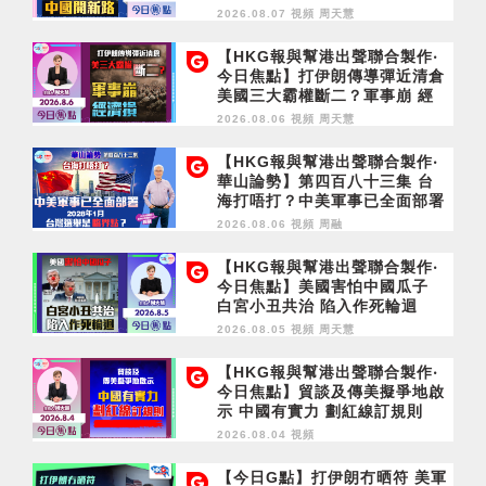
2026.08.07 視頻
周天慧
【HKG報與幫港出聲聯合製作‧
今日焦點】打伊朗傳導彈近清倉
美國三大霸權斷二？軍事崩 經
濟損
2026.08.06 視頻
周天慧
【HKG報與幫港出聲聯合製作‧
華山論勢】第四百八十三集 台
海打唔打？中美軍事已全面部署
2028年1月台灣選舉是臨界點？
2026.08.06 視頻
周融
【HKG報與幫港出聲聯合製作‧
今日焦點】美國害怕中國瓜子
白宮小丑共治 陷入作死輪迴
2026.08.05 視頻
周天慧
【HKG報與幫港出聲聯合製作‧
今日焦點】貿談及傳美擬爭地啟
示 中國有實力 劃紅線訂規則
2026.08.04 視頻
【今日G點】打伊朗冇晒符 美軍