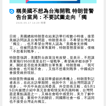
稱美國不想為台海開戰 特朗普警
告台當局：不要試圖走向「獨
立」
2026.05.17 14:29 時事
日前，美國總統特朗普在結束訪華行程數小時後，接受
美媒訪問談及台海問題，特朗普表示，不希望台灣走向
「獨立」，也不希望台灣有人認為「美國會支持獨
立」。但被問及對台軍售案時，特朗普態度保留，僅稱
「不想看到戰爭」。
特朗普強調，美國對台政策沒有改變，並表示，不想讓
美軍飛行9500英里去打一場戰爭，希望兩岸都冷靜下
來。關於是否批准美國對台軍售案，特朗普稱，「我可
能會做，也可能不會」，又指不想看到戰爭，中國或許
會接受維持現狀。
特朗普對傳媒稱，在返回華盛頓的專機上，特朗普對記
者表示，在此次訪華期間，他與中方「就台灣問題談了
很多」。中共中央政治局委員、外交部長王毅，在5月1
5日向媒體介紹中美元首會晤情況和共識時稱，台灣問
題是重點議題之一，又稱在會晤中感受到，美方了解中
方的立場，重視中方的關切，同國際社會一樣，不認同
也不接受台灣走向獨立。