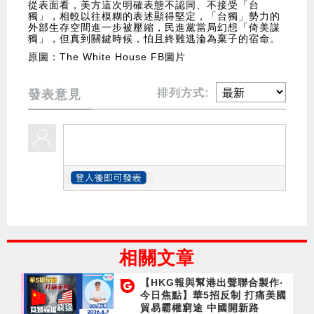
從表面看，美方這次明確表態不認同、不接受「台
獨」，相較以往模糊的表述顯得堅定，「台獨」勢力的
外部生存空間進一步被壓縮，民進黨當局幻想「倚美謀
獨」，但真到關鍵時候，怕且終難逃淪為棄子的宿命。
原圖：The White House FB圖片
排列方式:
發表意見
相關文章
【HKG報與幫港出聲聯合製作‧
今日焦點】華5招反制 打痛美國
貿易霸權窮途 中國開新路