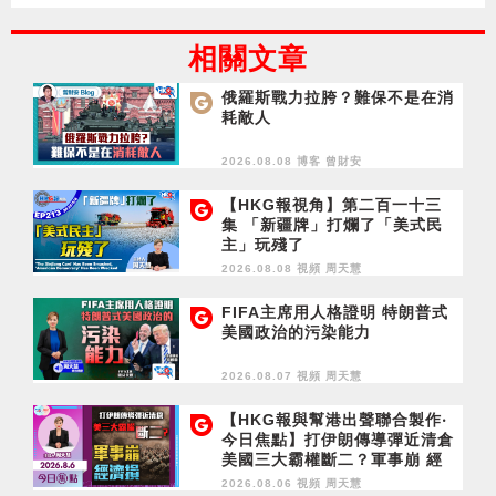
相關文章
俄羅斯戰力拉胯？難保不是在消
耗敵人
2026.08.08 博客
曾財安
【HKG報視角】第二百一十三
集 「新疆牌」打爛了「美式民
主」玩殘了
2026.08.08 視頻
周天慧
FIFA主席用人格證明 特朗普式
美國政治的污染能力
2026.08.07 視頻
周天慧
【HKG報與幫港出聲聯合製作‧
今日焦點】打伊朗傳導彈近清倉
美國三大霸權斷二？軍事崩 經
濟損
2026.08.06 視頻
周天慧