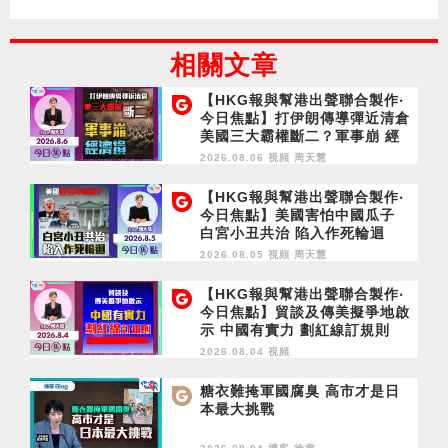
相關文章
【HKG報與幫港出聲聯合製作‧
今日焦點】打伊朗傳導彈近清倉
美國三大霸權斷二？軍事崩 經
濟損
2026.08.06 視頻
周天慧
【HKG報與幫港出聲聯合製作‧
今日焦點】美國害怕中國瓜子
白宮小丑共治 陷入作死輪迴
2026.08.05 視頻
周天慧
【HKG報與幫港出聲聯合製作‧
今日焦點】貿談及傳美擬爭地啟
示 中國有實力 劃紅線訂規則
2026.08.04 視頻
糖衣難掩軍國腐臭 高市才是日
本最大挑戰