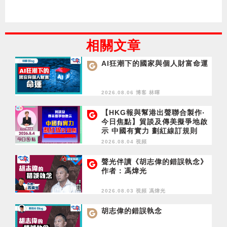
相關文章
AI狂潮下的國家與個人財富命運
2026.08.06 博客
林暉
【HKG報與幫港出聲聯合製作‧
今日焦點】貿談及傳美擬爭地啟
示 中國有實力 劃紅線訂規則
2026.08.04 視頻
聲光伴讀《胡志偉的錯誤執念》
作者：馮煒光
2026.08.03 視頻
馮煒光
胡志偉的錯誤執念