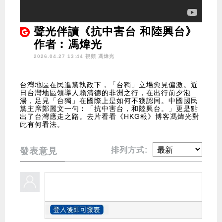
聲光伴讀《抗中害台 和陸興台》
作者︰馮煒光
2026.04.27 13:44 視頻
馮煒光
台灣地區在民進黨執政下，「台獨」立場愈見偏激。近
日台灣地區領導人賴清德的非洲之行，在出行前夕泡
湯，足見「台獨」在國際上是如何不獲認同。中國國民
黨主席鄭麗文一句︰「抗中害台，和陸興台。」更是點
出了台灣應走之路。去片看看《HKG報》博客馮煒光對
此有何看法。
排列方式:
發表意見