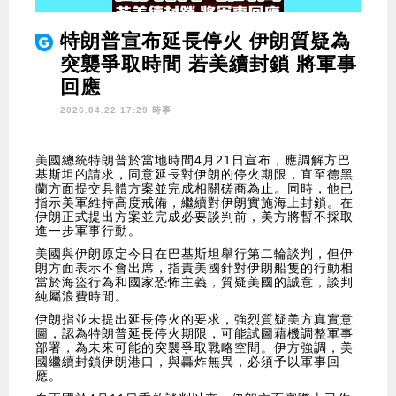
特朗普宣布延長停火 伊朗質疑為
突襲爭取時間 若美續封鎖 將軍事
回應
2026.04.22 17:29 時事
美國總統特朗普於當地時間4月21日宣布，應調解方巴
基斯坦的請求，同意延長對伊朗的停火期限，直至德黑
蘭方面提交具體方案並完成相關磋商為止。同時，他已
指示美軍維持高度戒備，繼續對伊朗實施海上封鎖。在
伊朗正式提出方案並完成必要談判前，美方將暫不採取
進一步軍事行動。
美國與伊朗原定今日在巴基斯坦舉行第二輪談判，但伊
朗方面表示不會出席，指責美國針對伊朗船隻的行動相
當於海盜行為和國家恐怖主義，質疑美國的誠意，談判
純屬浪費時間。
伊朗指並未提出延長停火的要求，強烈質疑美方真實意
圖，認為特朗普延長停火期限，可能試圖藉機調整軍事
部署，為未來可能的突襲爭取戰略空間。伊方強調，美
國繼續封鎖伊朗港口，與轟炸無異，必須予以軍事回
應。