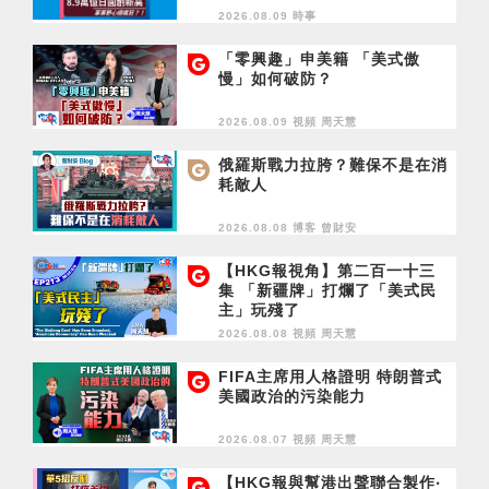
2026.08.09 時事
「零興趣」申美籍 「美式傲
慢」如何破防？
2026.08.09 視頻
周天慧
俄羅斯戰力拉胯？難保不是在消
耗敵人
2026.08.08 博客
曾財安
【HKG報視角】第二百一十三
集 「新疆牌」打爛了「美式民
主」玩殘了
2026.08.08 視頻
周天慧
FIFA主席用人格證明 特朗普式
美國政治的污染能力
2026.08.07 視頻
周天慧
【HKG報與幫港出聲聯合製作‧