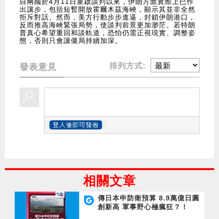
自兩國於4月11日重啟談判以來，伊朗方面實際上已作
出讓步，包括短暫開放霍爾木茲海峽，顯示其並非全然
拒斥對話。然而，美方行動步步進逼，封鎖伊朗港口，
反而推高海峽緊張局勢，使談判前景更加渺茫。若特朗
普真心希望重回和談軌道，恐怕仍需正視現實、調整姿
態，否則只會讓僵局持續加深。
排列方式:
發表意見
相關文章
傳日本申防衛預算 8.9萬億日圓
創新高 軍事野心極瘋狂？！