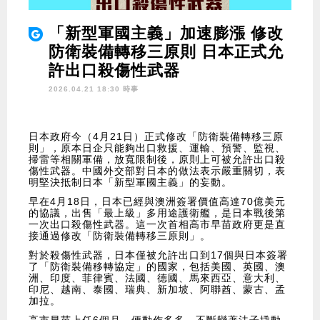
「新型軍國主義」加速膨漲 修改
防衛裝備轉移三原則 日本正式允
許出口殺傷性武器
2026.04.21 18:30 時事
日本政府今（4月21日）正式修改「防衛裝備轉移三原
則」，原本日企只能夠出口救援、運輸、預警、監視、
掃雷等相關軍備，放寬限制後，原則上可被允許出口殺
傷性武器。中國外交部對日本的做法表示嚴重關切，表
明堅決抵制日本「新型軍國主義」的妄動。
早在4月18日，日本已經與澳洲簽署價值高達70億美元
的協議，出售「最上級」多用途護衛艦，是日本戰後第
一次出口殺傷性武器。這一次首相高市早苗政府更是直
接通過修改「防衛裝備轉移三原則」。
對於殺傷性武器，日本僅被允許出口到17個與日本簽署
了「防衛裝備移轉協定」的國家，包括美國、英國、澳
洲、印度、菲律賓、法國、德國、馬來西亞、意大利、
印尼、越南、泰國、瑞典、新加坡、阿聯酋、蒙古、孟
加拉。