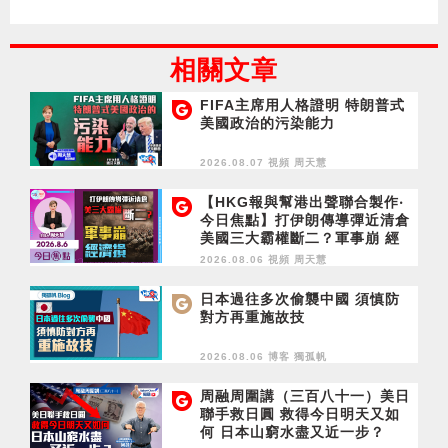
相關文章
FIFA主席用人格證明 特朗普式
美國政治的污染能力
2026.08.07 視頻
周天慧
【HKG報與幫港出聲聯合製作‧
今日焦點】打伊朗傳導彈近清倉
美國三大霸權斷二？軍事崩 經
濟損
2026.08.06 視頻
周天慧
日本過往多次偷襲中國 須慎防
對方再重施故技
2026.08.06 博客
獨孤帆
周融周圍講（三百八十一）美日
聯手救日圓 救得今日明天又如
何 日本山窮水盡又近一步？