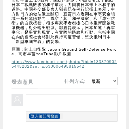
高市早苗上任6個月，便動作多多，不斷變著法子撬動
日本二戰戰敗後的和平環境，力圖將日本帶上不和平的
道路。中國外交部發言人郭嘉昆在例行記招上表示，中
方對日方的做法嚴重關切，直言日方近期在軍事安全領
域一系列危險動向，戳穿了其「和平國家」和「專守防
衛」的自我標榜，很多專家學者都擔心日本重新開啟戰
爭機器，對外輸出戰爭。郭嘉昆表示，日本加速「再軍
事化」是事實和現實，有實際的路線和行動。包括中國
在內的國際社會將對此保持高度警惕，堅決抵制日本
「新型軍國主義」的妄動。
原圖：陸上自衛隊 Japan Ground Self-Defense Forc
e、高市早苗YouTube影片截圖
https://www.facebook.com/photo/?fbid=133370902
5445282&set=a.630006495815542
排列方式:
發表意見