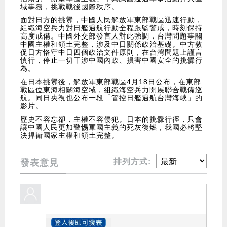
域事務，挑戰戰後國際秩序。
面對日方的挑釁，中國人民解放軍東部戰區迅速行動，
組織海空兵力對日艦過航行動全程跟監警戒，時刻保持
高度戒備。中國外交部發言人對此強調，台灣問題事關
中國主權和領土完整，涉及中日關係政治基礎。中方敦
促日方恪守中日四個政治文件原則，在台灣問題上謹言
慎行，停止一切干涉中國內政、損害中國安全的挑釁行
為。
在日本挑釁後，解放軍東部戰區4月18日公布，在東部
戰區位東海相關海空域，組織海空兵力開展聯合戰備巡
航。同日央視也公布一段「管控日艦過航台灣海峽」的
影片。
歷史不容忘卻，主權不容侵犯。日本的挑釁行徑，只會
讓中國人民更加警惕軍國主義的死灰復燃，我國必將堅
決捍衛國家主權和領土完整。
排列方式:
發表意見