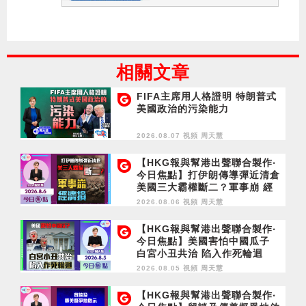
相關文章
FIFA主席用人格證明 特朗普式
美國政治的污染能力
2026.08.07 視頻
周天慧
【HKG報與幫港出聲聯合製作‧
今日焦點】打伊朗傳導彈近清倉
美國三大霸權斷二？軍事崩 經
濟損
2026.08.06 視頻
周天慧
【HKG報與幫港出聲聯合製作‧
今日焦點】美國害怕中國瓜子
白宮小丑共治 陷入作死輪迴
2026.08.05 視頻
周天慧
【HKG報與幫港出聲聯合製作‧