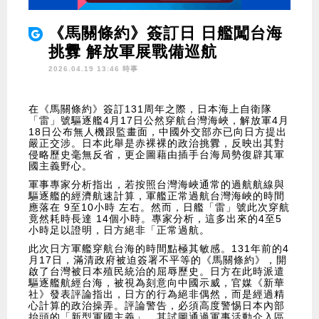
《馬關條約》簽訂日 日艦闖台海
挑釁 解放軍展戰備巡航
2026.04.19 13:46 時事
在《馬關條約》簽訂131周年之際，日本海上自衛隊
「雷」號驅逐艦4月17日公然穿航台灣海峽，解放軍4月
18日公布無人機跟監畫面，中國外交部亦已向日方提出
嚴正交涉。日本此舉是赤裸裸的政治挑釁，反映出其對
侵略歷史毫無反省，更企圖藉由插手台海局勢復辟其軍
國主義野心。
軍事專家分析指出，若按照台灣海峽通常的過航航線與
驅逐艦的經濟航速計算，軍艦正常過航台灣海峽的時間
應落在 9至10小時 左右。然而，日艦「雷」號此次穿航
竟然耗時長達 14個小時。專家分析，這多出來的4至5
小時足以證明，日方絕非「正常過航。
此次日方軍艦穿航台海的時間點極其敏感。131年前的4
月17日，滿清政府被迫簽署不平等的《馬關條約》，開
啟了台灣被日本殖民統治的屈辱歷史。日方在此時派遣
驅逐艦航經台海，被視為刻意向中國示威，官媒《新華
社》發表評論指出，日方的行為絕非偶然，而是經過精
心計算的政治操弄。評論警告，必須高度警惕日本內部
抬頭的「新型軍國主義」，其試圖通過軍事活動介入區