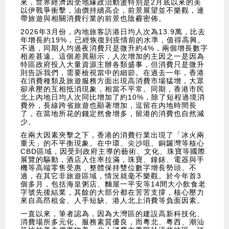
來，世界經濟因受地緣政治動盪特別是2月底以來的美
以伊戰爭衝擊，油價持續高企，前景展望並不樂觀，連
帶旅遊與相關消費行業的前景也陰霾密佈。
2026年3月份，內地旅客訪港日均人次為13.9萬，比去
年增長約19%，已經恢復到疫情前的水準，值得高興。
不過，同期人均過夜消費只是微升約4%，兩個增長數字
相差甚遠。這個差異顯示，人次增加的主因之一是因為
特區政府投入大量資源主辦各類盛事，但消費只是微升
則告訴我們，需要檢視當中的細節。在過去一年，香港
在消費種類及旅遊服務方面出現高消費市場猛增，大眾
卻承壓的互相抵消現象，相當不平常。同期，香港市民
北上內地日均人次同比增加了約10%，除了短程過境消
費外，長線跨省旅遊也顯著增加，逗留在內地時間長
了，在當地所花的錢定然會增多，留港的消費也自然減
少。
在兩大因素夾擊之下，香港的消費行業出現了「冰火兩
重天」的不平衡現象。在中環、尖沙咀、銅鑼灣等核心
CBD區域，因受到政府主導的藝術、文化、珠寶等國際
展覽的驅動，酒店入住率拉滿，珠寶、鐘錶、電器與手
機等高端零售受惠，整體保持雙位數字增長勢頭。不
過，在其它非旅遊區域，情況就毫不樂觀。於今年首3
個多月，包括海皇粥店、麵屋一平安等14間大小飲食老
字號先後結業，其餘的大部分都在苦苦支撐，核心壓力
來自高昂租金、人手短缺、港人北上消費等負面因素。
一直以來，筆者認為，因為大灣區的建設高新科技化、
消費場所多元化、服務素質優良，而粵北、粵西、潮汕