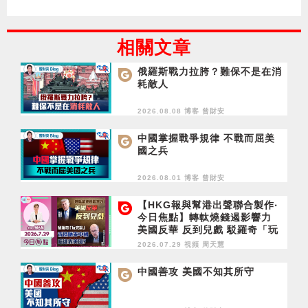
相關文章
俄羅斯戰力拉胯？難保不是在消
耗敵人
2026.08.08 博客
曾財安
中國掌握戰爭規律 不戰而屈美
國之兵
2026.08.01 博客
曾財安
【HKG報與幫港出聲聯合製作‧
今日焦點】轉軚燒錢遏影響力
美國反華 反到兒戲 駁羅奇「玩
完論」 香港唔靠中國 唔通靠美
2026.07.29 視頻
周天慧
國？
中國善攻 美國不知其所守