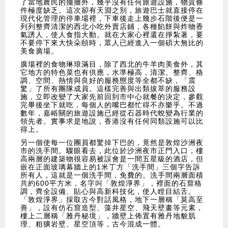
了當地農民的擺攤外，幾乎沒有任何旅遊設施，物質條
件極度缺乏。這次卻有天淵之別，旅遊巴士就直接停在
現代化管理的停車場裡，下車後走上幾步石階後便是一
列列整齊清潔的西北小吃外賣店鋪，各種餡餅與炸物香
氣誘人，使人食指大動。就在大家心裡還在掙紮著，要
不要停下來大快朵頤時，眾人已經進入一個碩大無比的
美食廣場。
廣場裡的食物琳琅滿目，除了西北的牛羊肉美食外，其
它地方的特色菜也有供應，水準極高，清潔、整齊、格
調、空間、熱情與良好的服務態度等全都不缺，「震
驚」了所有團隊成員。這樣完善與出類拔萃的服務設
施，立即改變了大家先前回到市中心就餐的決定，參觀
完畢後坐下就吃，每個人的嘴巴都忙得不亦樂乎。不過
數年，嘉峪關的旅遊設施已經從石器時代蛻變為行業的
領先者。實事求是地說，香港沒有任何同類設施可以比
得上。
另一個使每一位團員都驚掉下巴的，竟然是敦煌沙洲夜
市的洗手間。驟眼看去，此位於沙洲夜市正門入口，樓
高兩層的建築物很容易被誤會是一間五星級的酒店，但
嵌在正面玻璃幕牆上的1米丁方「洗手間」三個字告訴
所有人，這就是一個洗手間，免費的。洗手間兩層面積
共約600平方米，名字叫「敦煌淨界」，裡面的石窟格
調，齊全設備、貼心與高新科技化，使人瞠目結舌。
「敦煌淨界」採取古今對話風格，地下一層稱「莫高至
善」，設有仿石窟造型、藻井星空、飛天壁畫等元素，
樓上二層稱「雅丹秘境」，牆壁上佈置有雅丹地貌肌
理、粗獷岩壁、星空頂等，古今混成一體。