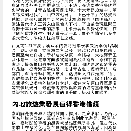
等地的美食價廉物美，北上消費主要限於這些地區，頂
多涵蓋某些著名的歷史城市。不過，在這次香港警隊歷
史學會的「甘青古道接河西走廊」十天考察旅遊中，筆
者卻深刻地找到「山中方七日，世上已千年」的感覺與
感慨。這個典故最早見於南朝宋劉義慶的《幽明錄》，
講述晉代樵夫王質入山觀仙人下棋，下山後發現世間已
過數十年乃至千年的故事，用來形容世事變化快速，在
封閉的環境裡生活的人還是老一套，而外界情況已發生
很大變化，帶給人恍如隔世之感。
西元前121年夏，漢武帝的愛將冠軍侯霍去病率領1萬騎
兵，劍走偏鋒，從青海西寧出發，跨越祁連山脈東南，
迂回至匈奴側後，于祁連大草原（今張掖）大破渾邪王
及休屠王。此進軍方向後被開闢為絲路南線，今稱甘青
古道，於張掖山丹縣接入河西走廊。團隊這次跟隨霍去
病足跡，從青海西寧出發，走甘青古道，經峨堡鎮、扁
都口，至山丹縣祁連大草原，然後匯入河西走廊主道，
以敦煌為此次考察的終點。在整個行程中，除了峨堡鎮
古堡活化成獨特的旅遊打卡點、祁連大草原山丹軍馬場
等宏偉風光外，最使筆者驚歎與欣賞的還有嘉峪關的旅
遊設施以及敦煌沙洲夜市的洗手間，堪稱大開眼界。
內地旅遊業發展值得香港借鏡
嘉峪關是明長城西端的雄關，握河西走廊咽喉，乃西北
著名的旅遊景點，筆者在9年前曾到此地遊歷。那個時
候，嘉峪關給筆者的感覺就是雄關氣勢非凡，但古代戍
邊將士在寒苦之地艱苦孤獨堅持的氛圍卻滿滿，因為除