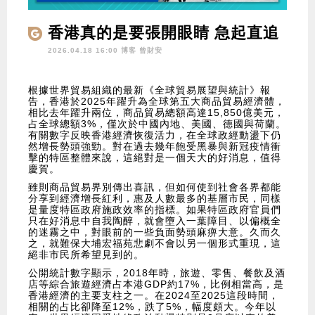
香港真的是要張開眼睛 急起直追
2026.04.18 16:00 博客
曾財安
根據世界貿易組織的最新《全球貿易展望與統計》報
告，香港於2025年躍升為全球第五大商品貿易經濟體，
相比去年躍升兩位，商品貿易總額高達15,850億美元，
占全球總額3%，僅次於中國內地、美國、德國與荷蘭。
有關數字反映香港經濟恢復活力，在全球政經動盪下仍
然增長勢頭強勁。對在過去幾年飽受黑暴與新冠疫情衝
擊的特區整體來說，這絕對是一個天大的好消息，值得
慶賀。
雖則商品貿易界別傳出喜訊，但如何使到社會各界都能
分享到經濟增長紅利，惠及人數最多的基層市民，同樣
是量度特區政府施政效率的指標。如果特區政府官員們
只在好消息中自我陶醉，就會墮入一葉障目、以偏概全
的迷霧之中，對眼前的一些負面勢頭麻痹大意。久而久
之，就難保大埔宏福苑悲劇不會以另一個形式重現，這
絕非市民所希望見到的。
公開統計數字顯示，2018年時，旅遊、零售、餐飲及酒
店等綜合旅遊經濟占本港GDP約17%，比例相當高，是
香港經濟的主要支柱之一。在2024至2025這段時間，
相關的占比卻降至12%，跌了5%，幅度頗大。今年以