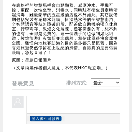
在廁格裡的智慧馬桶會自動翻蓋、感應沖水、手機可
控，更配一次性坐墊、消毒水，同時駐有衛生員定時清
潔消毒，雖最豪華的五星級酒店也不外如此。其它設備
則包括安裝有感應水龍頭、恒溫熱水等的全智慧衛浴、
全智慧語音導航無障礙廁所、配茶飲自助機的獨立休息
室、行李寄存、敦煌文化展陳，遊客需要的有，想不到
的也有，全都是免費的。連一個洗手間也做到如此細
緻，敦煌旅遊紅火如斯並非偶然，相信此風很快會席捲
全國。難怪內地旅客訪港的目的很多都只是懷舊，因為
香港旅遊仍然停留在上世紀的風情。香港真的是要張開
眼睛，急起直追了！
原圖：星島日報圖片
（文章純屬作者個人意見，不代表HKG報立場。）
排列方式:
發表意見