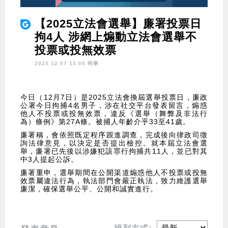
【2025立法會選舉】廉署投票日
拘4人 涉網上煽動立法會選舉不
投票或投無效票
2025.12.07 13:00 時事
今日（12月7日）是2025立法會換屆選舉投票日，廉政
公署今日拘捕4名男子，涉在社交平台發表留言，煽惑
他人不投票或投無效票，違反《選舉（舞弊及非法行
為）條例》第27A條。被捕人年齡介乎33至41歲。
廉署稱，會依照既定程序跟進調查，完成後向律政司徵
詢法律意見，以決定是否提出檢控。就本屆立法會選
舉，廉署已先後以涉嫌犯該罪行拘捕共11人，並已對其
中3人提起公訴。
廉署重申，選舉期間在公開渠道煽惑他人不投票或投無
效票屬違法行為，執法部門會嚴正執法，致力維護選舉
廉潔，確保選舉公平、公開和誠實進行。