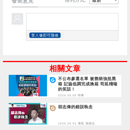
排列方式:
發表意見
相關文章
不公布參選名單 被鄧炳強批黑
箱 記協低調完成換屆 苟延殘喘
的笑話！
2026.08.08 時事
胡志偉的錯誤執念
2026.08.02 博客
馮煒光