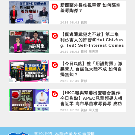
新西蘭外長歧視華裔 如何隔空
羞辱陶傑？
2026.08.02 視頻
【竄逃通緝犯之不赦】第二集
利己害人的許智峯Hui Chi-fun
g, Ted: Self-Interest Comes
at Others' Expense
2026.08.02 視頻
周天慧
【今日G點】整「用語對照」激
嬲黃人 台媒仇大陸不成 如何自
揭無知？
2026.07.30 視頻
【HKG報與幫港出聲聯合製作‧
今日焦點】APEC見華領導人機
會近零 高市早苗求辱得辱 成功
留英半年 胡志偉終於乞到了
2026.07.28 視頻
周天慧
關於我們
私隱政策及免責聲明