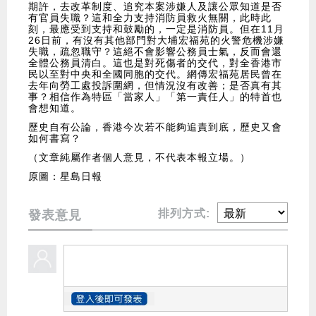
期許，去改革制度、追究本案涉嫌人及讓公眾知道是否
有官員失職？這和全力支持消防員救火無關，此時此
刻，最應受到支持和鼓勵的，一定是消防員。但在11月
26日前，有沒有其他部門對大埔宏福苑的火警危機涉嫌
失職，疏忽職守？這絕不會影響公務員士氣，反而會還
全體公務員清白。這也是對死傷者的交代，對全香港市
民以至對中央和全國同胞的交代。網傳宏福苑居民曾在
去年向勞工處投訴圍網，但情況沒有改善；是否真有其
事？相信作為特區「當家人」「第一責任人」的特首也
會想知道。
歷史自有公論，香港今次若不能夠追責到底，歷史又會
如何書寫？
（文章純屬作者個人意見，不代表本報立場。）
原圖：星島日報
排列方式:
發表意見