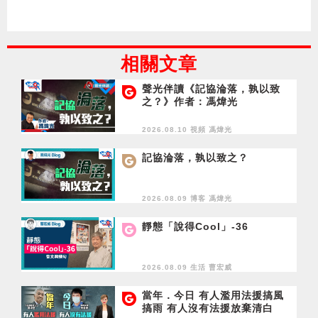
相關文章
聲光伴讀《記協淪落，孰以致
之？》作者：馮煒光
2026.08.10 視頻
馮煒光
記協淪落，孰以致之？
2026.08.09 博客
馮煒光
靜態「說得Cool」-36
2026.08.09 生活
曹宏威
當年．今日 有人濫用法援搞風
搞雨 有人沒有法援放棄清白