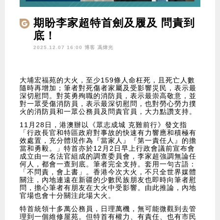
期盼李家超特首劍及履及 問責到
底！
2025.12.07 16:00 博客
馮煒光
大埔宏福苑的大火，至少159條人命枉死，且死亡人數
隨時再增加；筆者對死傷者家屬及受影響災民，表示最
深切慰問。對英勇殉職的消防員，表示最崇高敬意，並
對一眾受傷消防員，表示最深切慰問，也對勞心勞力撲
火的消防員和一眾公務員及問責官員，大力點讚支持。
11月28日，港澳辦以《眾志成城 克難前行》發文指
「行政長官和特區政府對事故的快速有力響應和積極有
效處置，充分體現作為『當家人』『第一責任人』的擔
當和勇毅。」特首亦於12月2日早上行政會議前宣布會
成立由一名法官組成的調查委員會，李家超強調無論任
何人，都會一查到底。筆者完全支持。套用一句古語：
「不問責，會上書」。香港今次大火，不只全世界媒體
關注，內地連遠在新疆的少數民族朋友也即時向筆者慰
問，擔心筆者有朋友在大火中受影響。由此推論，內地
官場也會十分關注此場大火。
特首統領十多萬公務員，日理萬機，無可能微觀到去管
理到一個維修屋苑。但特首有權力、有責任、也有市民