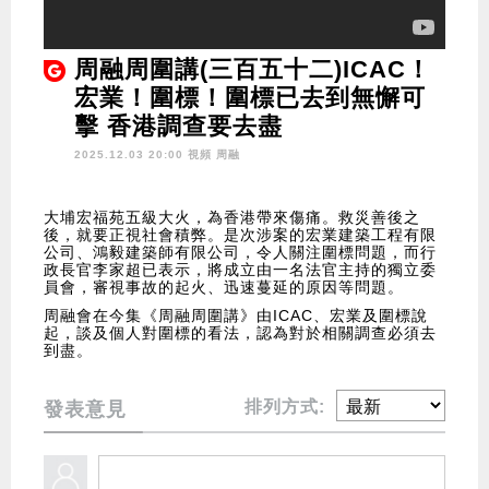
周融周圍講(三百五十二)ICAC！
宏業！圍標！圍標已去到無懈可
擊 香港調查要去盡
2025.12.03 20:00 視頻
周融
大埔宏福苑五級大火，為香港帶來傷痛。救災善後之
後，就要正視社會積弊。是次涉案的宏業建築工程有限
公司、鴻毅建築師有限公司，令人關注圍標問題，而行
政長官李家超已表示，將成立由一名法官主持的獨立委
員會，審視事故的起火、迅速蔓延的原因等問題。
周融會在今集《周融周圍講》由ICAC、宏業及圍標說
起，談及個人對圍標的看法，認為對於相關調查必須去
到盡。
排列方式:
發表意見