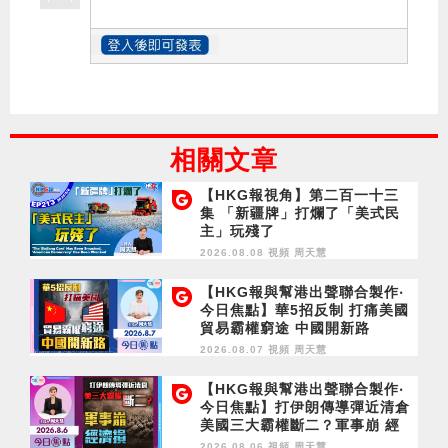
相關文章
【HKG報視角】第二百一十三
集 「新疆牌」打爛了「美式民
主」玩殘了
2026.08.08 視頻
周天慧
【HKG報與幫港出聲聯合製作‧
今日焦點】華5招反制 打痛美國
貿易霸權窮途 中國開新路
2026.08.07 視頻
周天慧
【HKG報與幫港出聲聯合製作‧
今日焦點】打伊朗傳導彈近清倉
美國三大霸權斷二？軍事崩 經
濟損
2026.08.06 視頻
周天慧