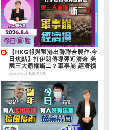
【HKG報與幫港出聲聯合製作‧今
日焦點】打伊朗傳導彈近清倉 美
國三大霸權斷二？軍事崩 經濟損
2026.08.06 視頻
周天慧