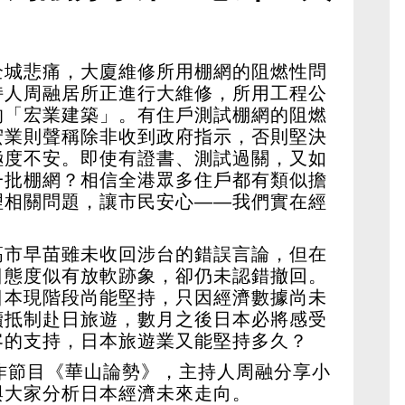
業拒拆網怎麼辦？ 日本
數據未現 痛感將至
全城悲痛，大廈維修所用棚網的阻燃性問
持人周融居所正進行大維修，所用工程公
的「宏業建築」。有住戶測試棚網的阻燃
宏業則聲稱除非收到政府指示，否則堅決
極度不安。即使有證書、測試過關，又如
一批棚網？相信全港眾多住戶都有類似擔
理相關問題，讓市民安心——我們實在經
高市早苗雖未收回涉台的錯誤言論，但在
日態度似有放軟跡象，卻仍未認錯撤回。
日本現階段尚能堅持，只因經濟數據尚未
續抵制赴日旅遊，數月之後日本必將感受
客的支持，日本旅遊業又能堅持多久？
作節目《華山論勢》，主持人周融分享小
與大家分析日本經濟未來走向。