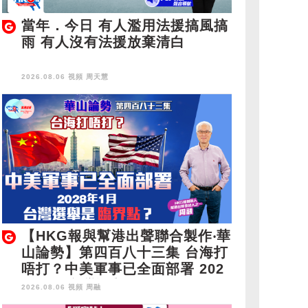
當年．今日 有人濫用法援搞風搞
雨 有人沒有法援放棄清白
2026.08.06 視頻
周天慧
【HKG報與幫港出聲聯合製作‧華
山論勢】第四百八十三集 台海打
唔打？中美軍事已全面部署 202
8年1月台灣選舉是臨界點？
2026.08.06 視頻
周融