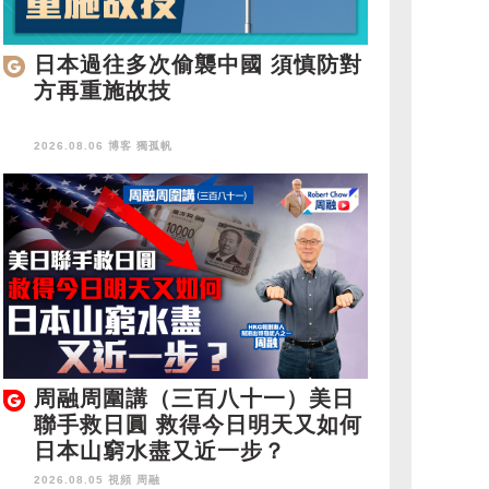
日本過往多次偷襲中國 須慎防對
方再重施故技
2026.08.06 博客
獨孤帆
周融周圍講（三百八十一）美日
聯手救日圓 救得今日明天又如何
日本山窮水盡又近一步？
2026.08.05 視頻
周融