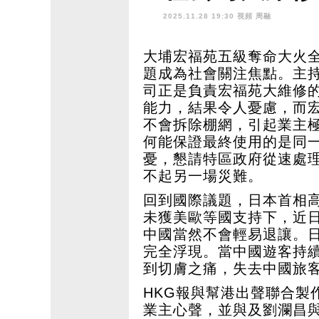
劫釀恐慌下宏
2025.11.28 19:30 視頻
周融
旅業失血中 
大埔宏福苑五級奪命大火
題成為社會關注焦點。主
司正是負責宏福苑大維修
能力，結果令人憂慮，而
不會拆除棚網，引起業主
何能保證最終使用的是同
憂，懇請特區政府從速處
不起另一場災難。
回到國際議題，日本首相
未獲美歐等國支持下，近
中國當然不會輕易退讓。
完全浮現。當中國遊客持
到切膚之痛，失去中國旅
HKG報與幫港出聲聯合製
業主心聲，並與及劉瀾昌