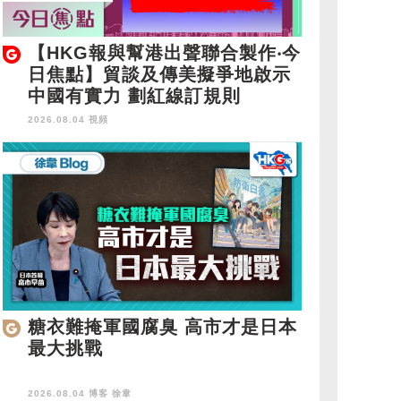
【HKG報與幫港出聲聯合製作‧今
日焦點】貿談及傳美擬爭地啟示
中國有實力 劃紅線訂規則
2026.08.04 視頻
糖衣難掩軍國腐臭 高市才是日本
最大挑戰
2026.08.04 博客
徐韋