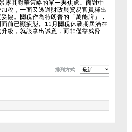
，暴露其對華策略的單一與焦慮。面對中
脅加稅，一面又透過財政與貿易官員釋出
實妥協。關稅作為特朗普的「萬能牌」，
面前已顯疲態。11月關稅休戰期屆滿在
戰升級，就該拿出誠意，而非僅靠威脅
排列方式: