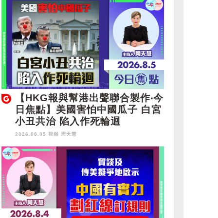
【HKG報與幫港出聲聯合製作‧今
日焦點】美國害怕中國瓜子 白宮
小丑共治 陷入作死輪迴
2026.08.05 視頻
周天慧