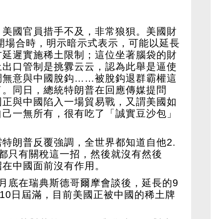
，美國官員措手不及，非常狼狽。美國財
公開場合時，明示暗示式表示，可能以延長
方延遲實施稀土限制；這位坐著腦袋的財
土出口管制是挑釁云云，認為此舉是逼使
調無意與中國脫鈎……被脫鈎退群霸權這
了。同日，總統特朗普在回應傳媒提問
國正與中國陷入一場貿易戰，又謂美國如
自己一無所有，很有吃了「誠實豆沙包」
特朗普反覆強調，全世界都知道自他2.
去都只有關稅這一招，然後就沒有然後
招在中國面前沒有作用。
月底在瑞典斯德哥爾摩會談後，延長的9
月10日屆滿，目前美國正被中國的稀土牌