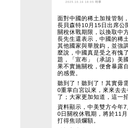
2025.10.16 18:05 時事
面對中國的稀土加辣管制
長貝森特10月15日出席
關稅休戰期限，以換取中
長先生還表示，中國的稀
其他國家與華脫鈎，並強
麼說，中國真是受之有愧
題，「宣布」（承認）美
果不實施關稅，便會暴露
的感覺。
聽到了！聽到了！其實毋需
0重掌白宮以來，來來去
了；大家更加知道，這一
資料顯示，中美雙方今年7
0日關稅休戰期，將於11
打得焦頭爛額。