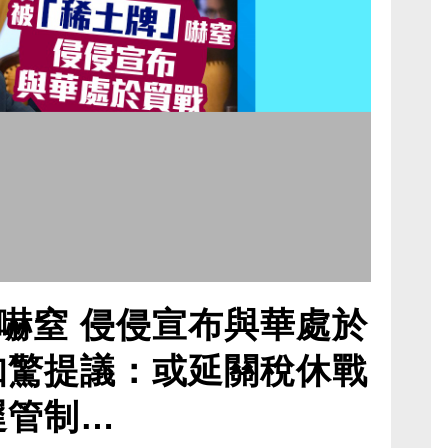
嚇窒 侵侵宣布與華處於
知驚提議：或延關稅休戰
遲管制…