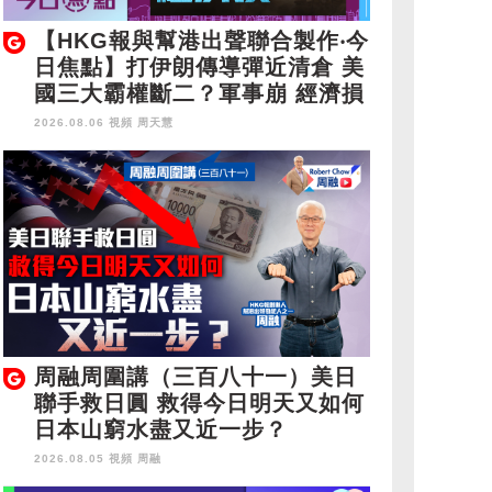
【HKG報與幫港出聲聯合製作‧今
日焦點】打伊朗傳導彈近清倉 美
國三大霸權斷二？軍事崩 經濟損
2026.08.06 視頻
周天慧
周融周圍講（三百八十一）美日
聯手救日圓 救得今日明天又如何
日本山窮水盡又近一步？
2026.08.05 視頻
周融