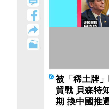
被「稀土牌」
貿戰 貝森特
期 換中國推