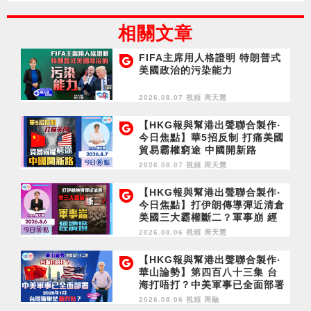
相關文章
FIFA主席用人格證明 特朗普式
美國政治的污染能力
2026.08.07 視頻
周天慧
【HKG報與幫港出聲聯合製作‧
今日焦點】華5招反制 打痛美國
貿易霸權窮途 中國開新路
2026.08.07 視頻
周天慧
【HKG報與幫港出聲聯合製作‧
今日焦點】打伊朗傳導彈近清倉
美國三大霸權斷二？軍事崩 經
濟損
2026.08.06 視頻
周天慧
【HKG報與幫港出聲聯合製作‧
華山論勢】第四百八十三集 台
海打唔打？中美軍事已全面部署
2028年1月台灣選舉是臨界點？
2026.08.06 視頻
周融