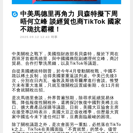
中美馬德里再角力 貝森特擬下周
晤何立峰 談經貿也商TikTok 國家
不跪抗霸權！
2025.09.12 12:43 時事
中美關稅之戰下，美國指財政部長貝森特，擬於下周在
西班牙首都馬德里，與中國國務院副總理何立峰，商討
貿易、合作打擊洗黑錢，以及TikTok等議題。
自從美國總統特朗普，於今年4月發動關稅戰，中國不
跪以稀土反制，迫得美國要重返談判桌。中美已先後3
次，分別在日內瓦、倫敦及斯德哥爾摩進行會談。惟雙
方未有重大進展，只就互徵關稅設置緩衝期，在11月前
不會就關稅出招。
是次馬德里會談，外界普遍預期，除尋求延續貿易休
戰、降低報復性關稅外，還將探討恢復中國對美稀土出
口、擴大農產品採購等議題。日前，美國大豆協會主席
在接受專訪時表示，美國大豆正值收穫季，但歷最大買
家中國迄今未下達任何訂單，豆農面臨嚴峻的困境。
除了關稅議題之外，是次會面另一重點，必然落在TikTo
k之上。TikTok在美國面臨「不賣就禁」的禁令。儘管