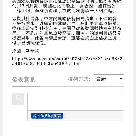
美國總統特朗普多次推遲該禁令生效日期，但禁令將於
9月17日到期。美國在此問題上，會否因中國打出的
「稀土牌」而有所退讓，或成此次會談一大關注點。
綜觀以往博弈，中方的戰略優勢日見清晰：不懼威脅、
不先行讓步，以堅定的戰略定力，反制美方單邊施壓。
從稀土反制到科技自主，中國已從被動應對轉向主動布
局。「不跪」的底氣愈發堅實，而美方的談判籌碼只見
捉襟見肘。此番馬德里會談，誰能在桌面上佔據上風，
似乎已初現端倪。
原圖︰新華網
http://www.news.cn/world/20250728/e831a5e9378
a4617bf97ddf8d3be439f/c.html
排列方式:
發表意見