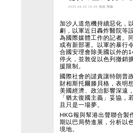
凍過水？
2025.08.29 19:30 視頻
周融
加沙人道危機持續惡化，
劇，以軍近日轟炸醫院等設
為國際媒體工作的記者。
或有新部署。以軍的暴行令
合國安理會除美國以外的1
停火，並敦促以色列撤銷
援限制。
國際社會的譴責讓特朗普
財相斯托爾滕貝格，表明
美國經濟、政治影響深遠
「猶太復國主義」妥協，
且只是一場夢。
HKG報與幫港出聲聯合製
期以巴局勢進展，分析以
境地。