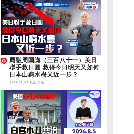
周融周圍講（三百八十一）美日
聯手救日圓 救得今日明天又如何
日本山窮水盡又近一步？
2026.08.05 視頻
周融