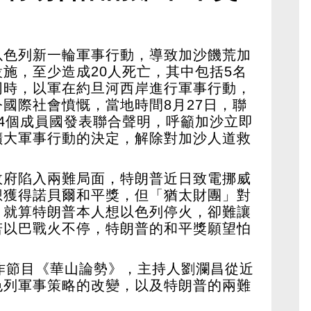
以色列新一輪軍事行動，導致加沙饑荒加
施，至少造成20人死亡，其中包括5名
同時，以軍在約旦河西岸進行軍事行動，
國際社會憤慨，當地時間8月27日，聯
4個成員國發表聯合聲明，呼籲加沙立即
擴大軍事行動的決定，解除對加沙人道救
政府陷入兩難局面，特朗普近日致電挪威
想獲得諾貝爾和平獎，但「猶太財團」對
，就算特朗普本人想以色列停火，卻難讓
若以巴戰火不停，特朗普的和平獎願望怕
作節目《華山論勢》，主持人劉瀾昌從近
色列軍事策略的改變，以及特朗普的兩難