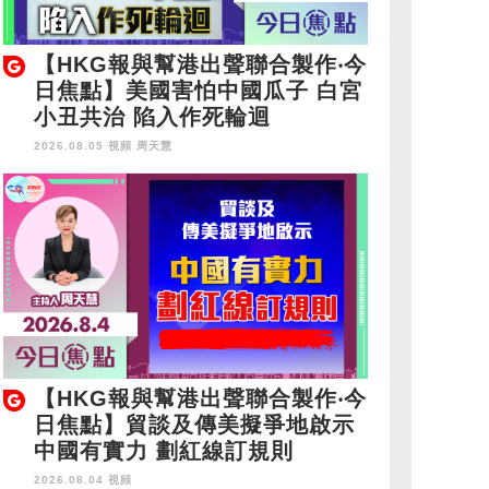
【HKG報與幫港出聲聯合製作‧今
日焦點】美國害怕中國瓜子 白宮
小丑共治 陷入作死輪迴
2026.08.05 視頻
周天慧
【HKG報與幫港出聲聯合製作‧今
日焦點】貿談及傳美擬爭地啟示
中國有實力 劃紅線訂規則
2026.08.04 視頻