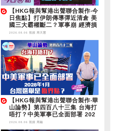
【HKG報與幫港出聲聯合製作‧今
日焦點】打伊朗傳導彈近清倉 美
國三大霸權斷二？軍事崩 經濟損
2026.08.06 視頻
周天慧
【HKG報與幫港出聲聯合製作‧華
山論勢】第四百八十三集 台海打
唔打？中美軍事已全面部署 202
8年1月台灣選舉是臨界點？
2026.08.06 視頻
周融