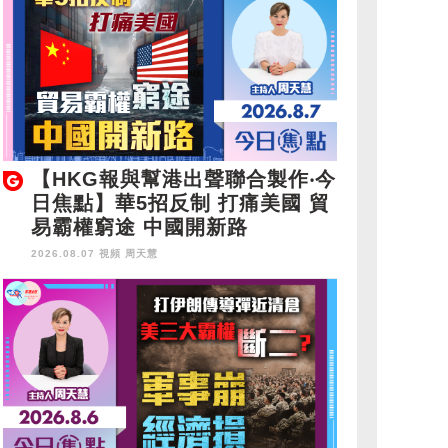
【HKG報與幫港出聲聯合製作‧今
日焦點】華5招反制 打痛美國 貿
易霸權窮途 中國開新路
2026.08.07 視頻
周天慧