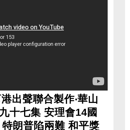
幫港出聲聯合製作‧華山
九十七集 安理會14國
 特朗普陷兩難 和平獎