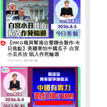
【HKG報與幫港出聲聯合製作‧今
日焦點】美國害怕中國瓜子 白宮
小丑共治 陷入作死輪迴
2026.08.05 視頻
周天慧