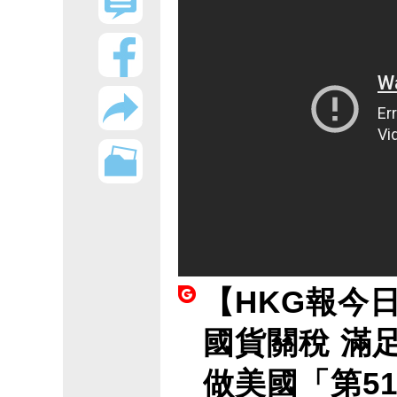
【HKG報今
國貨關稅 滿
做美國「第5