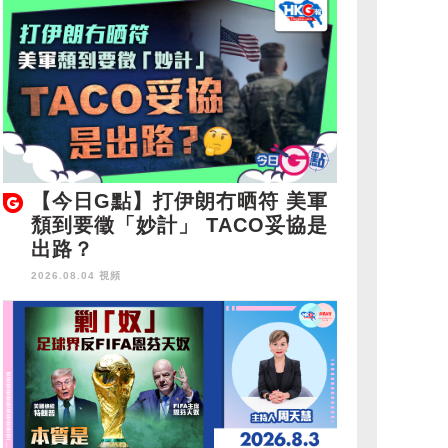
【今日G點】打伊朗冇晒符 美軍
頹到要徵「妙計」 TACO妥協是
出路？
2026.08.04 視頻