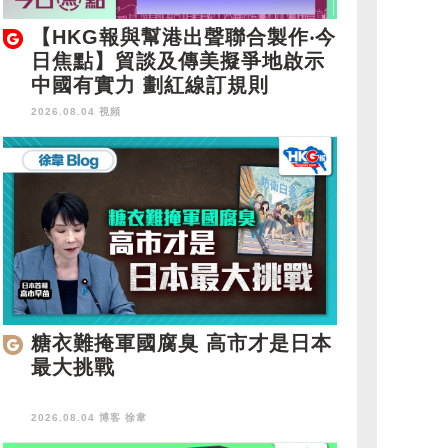
【HKG報與幫港出聲聯合製作‧今
日焦點】貿談及傳美擬爭地啟示
中國有實力 劃紅線訂規則
2026.08.04 視頻
糖衣難掩軍國腐臭 高市才是日本
最大挑戰
2026.08.04 博客
徐韋