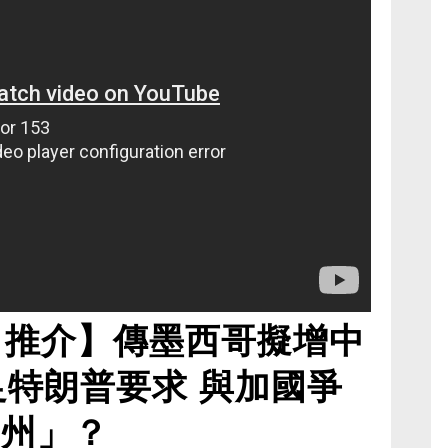
日推介】傳墨西哥擬增中
足特朗普要求 與加國爭
1州」？