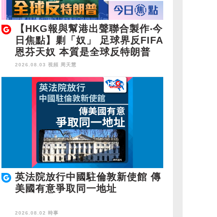
【HKG報與幫港出聲聯合製作‧今
日焦點】剿「奴」 足球界反FIFA
恩芬天奴 本質是全球反特朗普
2026.08.03 視頻
周天慧
英法院放行中國駐倫敦新使館 傳
美國有意爭取同一地址
2026.08.02 時事