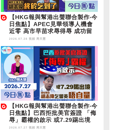
【HKG報與幫港出聲聯合製作‧今
日焦點】APEC見華領導人機會
近零 高市早苗求辱得辱 成功留
英半年 胡志偉終於乞到了
2026.07.28 視頻
周天慧
【HKG報與幫港出聲聯合製作‧今
日焦點】巴西拒批美官簽證 「侮
辱」霸權的啟示 或7.29踢出境
胡志偉乞留英唔自量
2026.07.27 視頻
周天慧