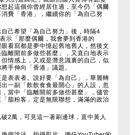
你想起這個你曾經居住過，至今仍「偶爾
再消費「香港」，繼續你的「為自己努
示自己希望「為自己努力」後，時隔4
帖表示「那麼偶爾，我會夢到香港的
驟眼看寫都是夢中憶起舊地舊人，然後文
果臨離開前多做些甚麼」，又直白地表示
；但情感上，又或是潛意識裏的自己，似
彿將手伸向「香港」議題。
更是表表者。說好要「為自己」，華麗轉
擺出一副「飲飲食食最開心」的人設，忽
情，當中「臨離開前多做些甚麼」，儘管
眾「脂粉客」定是無限聯想，滿滿的政治
已破2萬，可見這一著刷邊球，直中黃人
個說法，拍攝影片、擔任YouTuber的