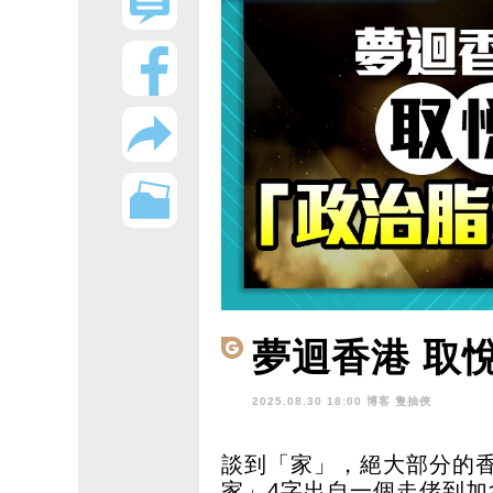
夢迴香港 取
2025.08.30 18:00 博客
隻抽俠
談到「家」，絕大部分的
家」4字出自一個走佬到