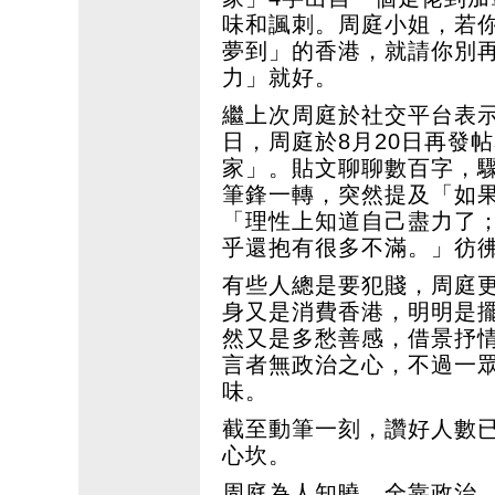
味和諷刺。周庭小姐，若
夢到」的香港，就請你別
力」就好。
繼上次周庭於社交平台表
日，周庭於8月20日再發
家」。貼文聊聊數百字，
筆鋒一轉，突然提及「如
「理性上知道自己盡力了
乎還抱有很多不滿。」彷
有些人總是要犯賤，周庭
身又是消費香港，明明是
然又是多愁善感，借景抒
言者無政治之心，不過一
味。
截至動筆一刻，讚好人數
心坎。
周庭為人知曉，全靠政治。換