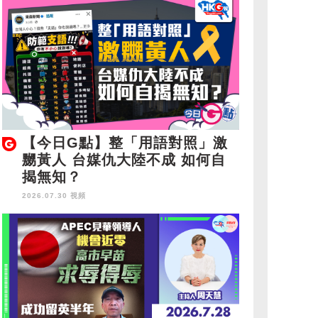
【今日G點】整「用語對照」激
嬲黃人 台媒仇大陸不成 如何自
揭無知？
2026.07.30 視頻