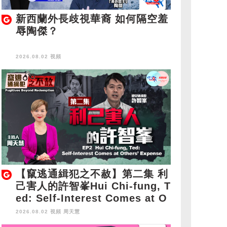
新西蘭外長歧視華裔 如何隔空羞
辱陶傑？
2026.08.02 視頻
【竄逃通緝犯之不赦】第二集 利
己害人的許智峯Hui Chi-fung, T
ed: Self-Interest Comes at O
thers' Expense
2026.08.02 視頻
周天慧