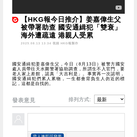
【HKG報今日推介】姜嘉偉生父
被帶署助查 國安通緝犯「雙衰」
海外遭疏遠 港親人受累
2025.08.13 13:34 視頻
HKG報製作
國安通緝犯姜嘉偉生父，今日（8月13日）被警方國安
處人員帶往天水圍警署協助調查，所謂生不入官門，要
老人家上差館，認真「大吉利是」。事實再一次認明，
國安通緝犯們累人累物，一生都會背負生人勿近的標
記，這都是自找的。
排列方式:
發表意見