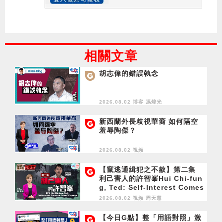
相關文章
胡志偉的錯誤執念
2026.08.02 博客
馮煒光
新西蘭外長歧視華裔 如何隔空
羞辱陶傑？
2026.08.02 視頻
【竄逃通緝犯之不赦】第二集
利己害人的許智峯Hui Chi-fun
g, Ted: Self-Interest Comes
at Others' Expense
2026.08.02 視頻
周天慧
【今日G點】整「用語對照」激