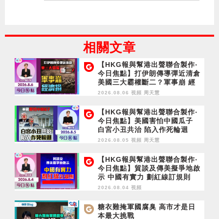
相關文章
【HKG報與幫港出聲聯合製作‧
今日焦點】打伊朗傳導彈近清倉
美國三大霸權斷二？軍事崩 經
濟損
2026.08.06 視頻
周天慧
【HKG報與幫港出聲聯合製作‧
今日焦點】美國害怕中國瓜子
白宮小丑共治 陷入作死輪迴
2026.08.05 視頻
周天慧
【HKG報與幫港出聲聯合製作‧
今日焦點】貿談及傳美擬爭地啟
示 中國有實力 劃紅線訂規則
2026.08.04 視頻
糖衣難掩軍國腐臭 高市才是日
本最大挑戰