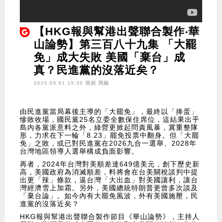
【HKG報與幫港出聲聯合製作‧華
山論勢】第三百八十九集 「大罷
免」成大失敗 美國「棄台」成
真？民進黨的沒落近矣？
2025.08.01 19:30 視頻
周融
由民進黨當局幕後主導的「大罷免」，最終以「捧蛋」
慘敗收場，國民黨25名立委全數保住席位，這結果出乎
島內各黨派意料之外，綠營更掀起問責風暴，冀重整隊
形，力求在下一輪「8.23」罷免投票中翻身。但「大罷
免」之敗，或已對民進黨在2026九合一選舉、2028年
台灣地區領導人選舉構成負面影響。
再者，2024年台灣對美順差達649億美元，創下歷史新
高，美國政府為消滅順差，料將會在台美關稅談判中提
出更「辣」條款，逼台灣「大出血」對美國讓利，讓台
灣經濟雪上加霜。另外，美國總統特朗普更曾多次談及
「棄台論」。如今內有大罷免風波，外有美國施壓，民
進黨的沒落近矣？
HKG報與幫港出聲聯合製作節目《華山論勢》，主持人