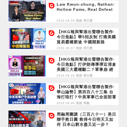
Law Kwun-chung, Nathan:
Hollow Fame, Real Defeat
2026.08.09 視頻
周天慧
【HKG報與幫港出聲聯合製作‧
今日焦點】華5招反制 打痛美國
貿易霸權窮途 中國開新路
2026.08.07 視頻
周天慧
【HKG報與幫港出聲聯合製作‧
今日焦點】打伊朗傳導彈近清倉
美國三大霸權斷二？軍事崩 經
濟損
2026.08.06 視頻
周天慧
【HKG報與幫港出聲聯合製作‧
華山論勢】第四百八十三集 台
海打唔打？中美軍事已全面部署
2028年1月台灣選舉是臨界點？
2026.08.06 視頻
周融
周融周圍講（三百八十一）美日
聯手救日圓 救得今日明天又如
何 日本山窮水盡又近一步？