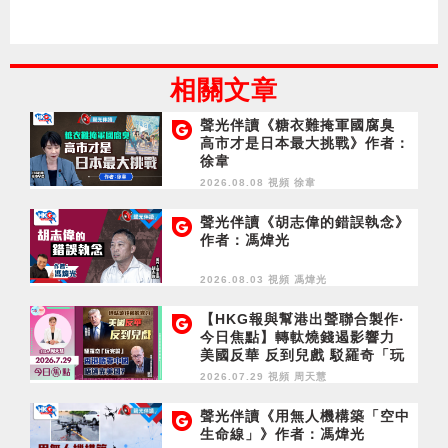
相關文章
聲光伴讀《糖衣難掩軍國腐臭
高市才是日本最大挑戰》作者：
徐韋
2026.08.08 視頻
徐韋
聲光伴讀《胡志偉的錯誤執念》
作者：馮煒光
2026.08.03 視頻
馮煒光
【HKG報與幫港出聲聯合製作‧
今日焦點】轉軚燒錢遏影響力
美國反華 反到兒戲 駁羅奇「玩
完論」 香港唔靠中國 唔通靠美
2026.07.29 視頻
周天慧
國？
聲光伴讀《用無人機構築「空中
生命線」》作者：馮煒光