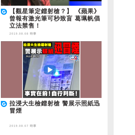
【觀星筆定鐳射槍？】 《蘋果》
曾報有激光筆可秒致盲 葛珮帆倡
立法禁售！
2019.08.08 時事
拉浸大生檢鐳射槍 警展示照紙迅
冒煙
2019.08.07 時事