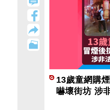
13歲童網購
嚇壞街坊 涉