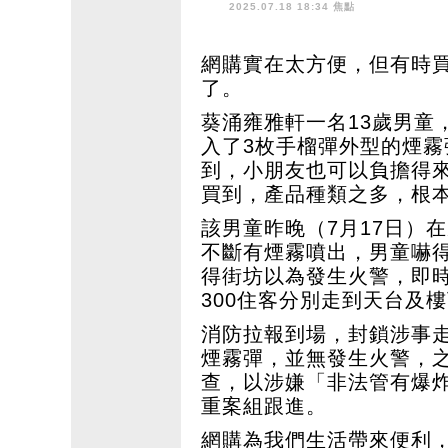
2025.07.18 18:34 焦點
網購實在太方便，但有時
了。
葵涌雍雅軒一名13歲男童
入了3枚手榴彈外型的煙霧
到，小朋友也可以負擔得
買到，產品種類之多，根
該男童昨晚（7月17日）
不斷有煙霧噴出，男童嚇
得街坊以為發生火警，即
300住客分別走到天台及
消防拉報到場，封鎖涉事
煙霧彈，並無發生火警，
查，以涉嫌「非法管有爆
重案組跟進。
網購為我們生活帶來便利