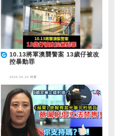
10.13將軍澳襲警案 13歲仔被改
控暴動罪
2020.06.16 時事