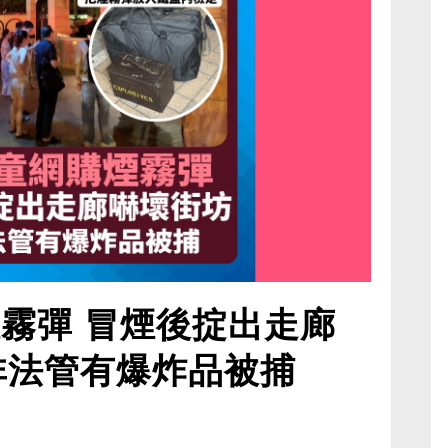
煙霧彈 冒煙後掟出走廊
非法管有爆炸品被捕