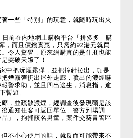
買著一些「特別」的玩意，就隨時玩出火
，日前在內地網上購物平台「拼多多」購
彈，而且價錢實惠，只需約92港元就買
來。令人驚覺，原來網購真的是什麼也能
本是突破天際了！
在家中把玩煙霧彈，並把撞針拉出，頓是
得把煙霧彈扔出屋外走廊，噴出的濃煙嚇
時報警求助，並且四出逃生，消息指，逾
樓下暫避。
走廊，並疏散濃煙，經調查後發現頭是該
之後通知住客可返回單位。警方到場調
炸品」，拘捕該名男童，案件交葵青警區
，但不小心使用的話，就反而可能帶來不