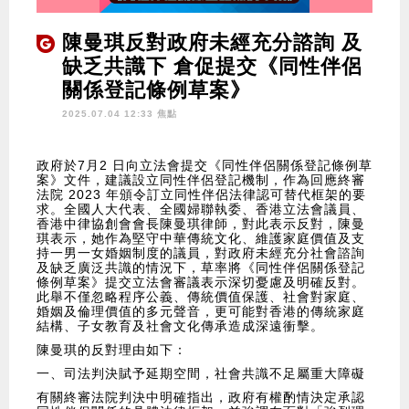
陳曼琪反對政府未經充分諮詢 及
缺乏共識下 倉促提交《同性伴侶
關係登記條例草案》
2025.07.04 12:33 焦點
政府於7月2 日向立法會提交《同性伴侶關係登記條例草
案》文件，建議設立同性伴侶登記機制，作為回應終審
法院 2023 年頒令訂立同性伴侶法律認可替代框架的要
求。全國人大代表、全國婦聯執委、香港立法會議員、
香港中律協創會會長陳曼琪律師，對此表示反對，陳曼
琪表示，她作為堅守中華傳統文化、維護家庭價值及支
持一男一女婚姻制度的議員，對政府未經充分社會諮詢
及缺乏廣泛共識的情況下，草率將《同性伴侶關係登記
條例草案》提交立法會審議表示深切憂慮及明確反對。
此舉不僅忽略程序公義、傳統價值保護、社會對家庭、
婚姻及倫理價值的多元聲音，更可能對香港的傳統家庭
結構、子女教育及社會文化傳承造成深遠衝擊。
陳曼琪的反對理由如下：
一、司法判決賦予延期空間，社會共識不足屬重大障礙
有關終審法院判決中明確指出，政府有權酌情決定承認