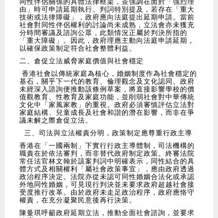
同性伴侶關係的具體法律框架，並強調在面對「強烈理
由」時可申請延期執行。判詞特別提及，若存在「重大
技術或法律障礙」，政府應向法庭提出延期申請。當前
社會對同性伴侶權利的討論尚未成熟，立法會亦未獲充
分時間審議及諮詢公眾，此類情況正屬於判決所指的
「重大障礙」。因此，政府理應主動向法庭申請延期，
以確保政策制定符合社會整體利益。
二、倉促立法威脅家庭價值與社會穩定
香港社會以傳統家庭為核心，婚姻制度作為社會穩定的
基石，關乎下一代的教育、倫理觀念及文化認同。政府
未經深入諮詢便推動該條例草案，將直接影響學校的價
值觀教育、性教育及家庭功能，並削弱社會對中華傳統
文化中「家風家教」的重視。政府必須審慎評估立法對
家庭結構、兒童成長及社會和諧的潛在影響，而非在爭
議未解之際倉促立法。
三、司法與立法權責分明，政策制定應尊重行政主導
香港在「一國兩制」下實行行政主導體制，司法機構的
職責在於依法審判，而非替代政府制定政策。終審法院
常任法官林文翰於該案判詞中明確表示，同性結合的具
體方式及相關權利「屬社會政策事宜」，應由政府透過
政治程序決定。法院亦從未認可同性婚姻合法化或承認
外地同性婚姻，可見現行判決並未要求政府超越社會接
受度推行改革。由於政府未走足政治程序，政府應恪守
權責，在充分凝聚民意後再行決策。
陳曼琪呼籲政府延期立法，推動全面社會諮詢，並要求