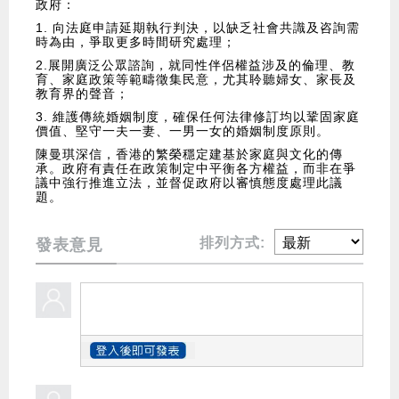
政府：
1. 向法庭申請延期執行判決，以缺乏社會共識及咨詢需
時為由，爭取更多時間研究處理；
2.展開廣泛公眾諮詢，就同性伴侶權益涉及的倫理、教
育、家庭政策等範疇徵集民意，尤其聆聽婦女、家長及
教育界的聲音；
3. 維護傳統婚姻制度，確保任何法律修訂均以鞏固家庭
價值、堅守一夫一妻、一男一女的婚姻制度原則。
陳曼琪深信，香港的繁榮穩定建基於家庭與文化的傳
承。政府有責任在政策制定中平衡各方權益，而非在爭
議中強行推進立法，並督促政府以審慎態度處理此議
題。
排列方式:
發表意見