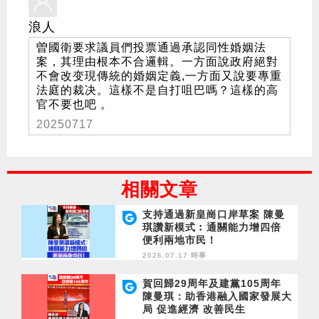
浪人
曽國衛要求議員們投票通過承認同性婚姻法
案，其理由根本不合邏輯。一方面說政府絕對
不會改变現傳統的婚姻定義,一方面又說要專重
法庭的裁决。這樣不是自打咀巴嗎？這樣的高
官不要也吧 。
20250717
相關文章
支持通過新皇崗口岸草案 陳曼
琪讚新模式︰通關能力增四倍
便利兩地市民！
2026.07.17 時事
賀回歸29周年及建黨105周年
陳曼琪：助香港融入國家發展大
局 促進經濟 改善民生