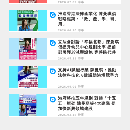
2026.07.02 時事
推進香港法律產業化 陳曼琪倡
戰略框架：「政、產、學、研、
用」
2026.06.10 時事
立法會討論「幸福北都」陳曼琪
倡提升幼兒中心規劃比率 提前
部署護老減壓設施 完善跨代共
享公共設施
2026.05.21 時事
支持AI賦能行業 陳曼琪︰推動
法律科技化 6建議助港增競爭力
2026.05.06 時事
港府將推五年規劃 對接「十五
五」框架 陳曼琪提4大建議 促
加快新興領域建設
2026.03.18 時事